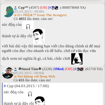
Cọp™
(4597)
[Off]
[#]
(-888878068 YA)
(05.03.2015 / 00:00)
It's ᕼᑌᒪҜ™ from The Avengers
Có
4055
lần được cảm ơn!
súc độq cóa
thánh tự ái đây rồi
viết bài dài vậy thì mong bạn viết cho đúng chính tả để mọi
người còn đọc cho nhanh và dễ hiểu. chứ cứ vừa đọc vừa
dịch xem nó nghĩa là gì, cả bài, chắc chớt
☘Smod Tâm☘
(2228) (
SMod
)
[Off]
[#]
(61710 YA)
(05.03.2015 / 00:04)
Nói không với Deep Web
Có
655
lần được cảm ơn!
#
Cọp (04.03.2015 / 17:00)
súc độq cóa
thánh tự ái đây rồi