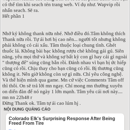
có thể tìm khi seach tẻn trang web. Ví dụ như. Wapvip rồi
nhấn seach. Sẽ ra.
Hết phần 1
Nhớ kỷ không thank nữa nhé. Nhớ điều đó.Tâm không thích
Thank nữa rồi. Tự ái hơi bị cao nên... người tốt nhưng không
phải không có cái xấu. Tâm thuộc loại chung tình. Ghét
thuốc lá. Không bài bạc không rượu chè không gái gú. Siên
năng, yêu mọi thứ và không sợ bất kỳ con gì hay cái gì ngoài
" thượng đế" súng cũng bắn rồi. Đánh nhau vì bạn bị ức hiếp
cũng có rồi. Chịu thay cho bạn cũng có rồi. Bị thương cũng
không it. Nên giờ không còn sợ gì nữa. Chỉ yêu công nghệ.
Và thể hiện mình qua game. Mn cứ việc Comments Tâm off
thì thôi. On sẽ trả lời mn ngay. Chỉ mong mn thường xuyên
on diển đàn để nó ngày 1 lớn mạnh. Tâm yêu cái nơi này....
mn nn 22h48 r
Đừng Thank ok. Tâm tự ái cao lúm hj .