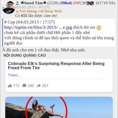
☘Smod Tâm☘
(2228) (
SMod
)
[Off]
[#]
(61710 YA)
(05.03.2015 / 07:17)
Nói không với Deep Web
Có
655
lần được cảm ơn!
#
Cọp (04.03.2015 / 17:57)
http://taptin.vn/files/3-2015/ ... e.jpg
thích thì soi
chưa kể cái phần dưới chữ Hết phần 1 đấy nhé
viết đúng chính tả để tạo thói quen và thể hiện sự tôn trọng
người đọc
Á đù anh cho em 1 vố đau thật. Nhớ nha anh.