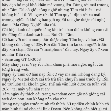
hãy dẹp bỏ mọi khó khăn mà vương lên. Đừng rời mái trường
như Tâm. Dù có giỏi công nghệ nhưng Tâm chỉ biết 1 mà
không biết 10. Vì ngay từ khi Tâm quyết định rời xa mái
trường nghĩa là không bao giờ người ta nghe được cái nghệ
danh "Ma Công Nghệ" nữa rồi.
Cái biệt danh dần quên lãng khi trên bản điểm không còn cái
tên đứng đầu danh sách....... Bùi Chí Tâm.
Cô bạn với niềm mong ước được cùng Tâm học và học. Đã
không còn cũng vì đấy. Rồi dần Tâm tìm lại con người trước
đây khi chạm đến cái "smartphone" đầu tay. Ngày ấy cứ xem
nó như Trâu rồi.
- Samsung GT C-3053
Máy chạy java. Vậy rồi Tâm khám phá mọi ngóc ngắt của
từng trang web.
Ngày ấy Tâm dỡ lắm nạp rồi cứ vậy mà sài. Không đăng ký.
Ngày ấy Viettel chơi cái trò trừ tiền khuyến mãi trước ấy. Rồi
nó trừ luôn tài khoản góc. Thế mà vẫn lướt được cả tuần với
20k " tại máy yếu nên ít ăn"
Tâm ngày ấy thích cái trang Wapdam.com giờ nó giống cái
web đen hơn. Mn không nên vào nhé.
Trang này ngày trước mình rất thích. Vì tự điều chỉnh kích cỡ
màn hình ùi nó cho cái link Down. Nên không cần biết gì cứ