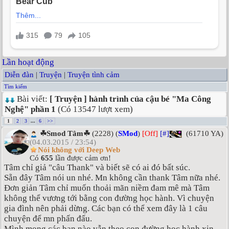
Lần hoạt động
Diễn đàn
|
Truyện
|
Truyện tình cảm
Tìm kiếm
Bài viết:
[ Truyện ] hành trình của cậu bé "Ma Công
Nghệ" phần 1
(Có 13547 lượt xem)
1
2
3
...
6
>>
☘Smod Tâm☘
(2228) (
SMod
)
[Off]
[#]
(61710 YA)
(04.03.2015 / 23:54)
Nói không với Deep Web
Có
655
lần được cảm ơn!
Tâm chỉ giả "câu Thank" và biết sẽ có ai đó bất súc.
Sẵn đây Tâm nói un nhé. Mn không cần thank Tâm nữa nhé.
Đơn giản Tâm chỉ muốn thoải mãn niềm đam mê mà Tâm
không thể vương tới bằng con đường học hành. Vì chuyện
gia đình nên phải dừng. Các bạn có thể xem đây là 1 câu
chuyện để mn phấn đấu.
Mình mong các bạn nào vẫn theo con đường học hành xin