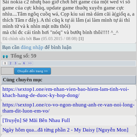
Sài nokia c2 nhưq bao giờ chơi hết game của một wed vì số
game của cực khủq, update game thuờq xuyên game cực
nhìu....Tâm ngôq cuồq wá, Cọp kiu sai mà dám cãi à(giốq a, a
thích Tâm r đấy). A thì cũq k tự ái lắm (ai làm mình tự ái thì
mình từ và k nhìn mặt nữa thôi)
mà chỉ đc cái tính hơi "nóq" và bướq bỉnh thôi!!!! ^_^
Đã chỉnh sửa bởi
Bao
(05.03.2015 / 08:08)
[1]
Bạn cần
đăng nhập
để bình luận
Tổng số: 59
1
2
3
...
6
>>
Cùng chuyên mục
https://sextop1.one/em-nhan-vien-bao-hiem-lam-tinh-voi-
khach-hang-de-duoc-ky-hop-dong/
https://sextop1.one/co-vo-ngon-nhung-anh-re-van-noi-long-
tham-dit-luon-em-vo/
[Truyện] Sẽ Mãi Bên Nhau Full
Ngày hôm qua...đã từng phần 2 - My Daisy [Nguyễn Mon]