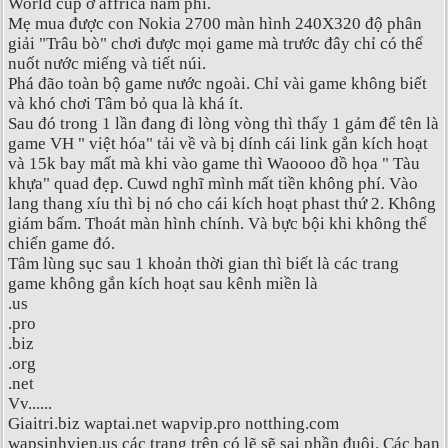
World cup ở affrica nam phi.
Mẹ mua được con Nokia 2700 màn hình 240X320 độ phân
giải "Trâu bò" chơi được mọi game mà trước đây chỉ có thể
nuốt nước miếng và tiết núi.
Phá đão toàn bộ game nước ngoài. Chỉ vài game không biết
và khó chơi Tâm bỏ qua là khá ít.
Sau đó trong 1 lần đang đi lòng vòng thì thấy 1 gảm để tên là
game VH " việt hóa" tải về và bị dính cái link gắn kích hoạt
và 15k bay mất mà khi vào game thì Waoooo đồ họa " Tàu
khựa" quad đẹp. Cuwd nghĩ mình mất tiền không phí. Vào
lang thang xíu thì bị nó cho cái kích hoạt phast thứ 2. Không
giám bấm. Thoát màn hình chính. Và bực bội khi không thể
chiến game đó.
Tâm lùng sục sau 1 khoản thời gian thì biết là các trang
game không gắn kích hoạt sau kênh miền là
.us
.pro
.biz
.org
.net
Vv......
Giaitri.biz waptai.net wapvip.pro notthing.com
wapsinhvien.us các trang trên có lẽ sẽ sai phần đuôi. Các bạn