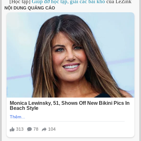
[Học tập]
Giúp đỡ học tập, giải các bài khó
của LeZink