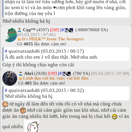
nhận ra là làm trẻ trâu sướng hơn, bây giờ muốn ở nhà, cởi
áo xem ti vi và ăn món ♥cơm phơi khô rang lên vàng giòn,
trộn đường của mẹ yêu l
Nhớ nhiều không hả hj
Cọp™
(4597)
[Off]
[#]
(-888878068 YA)
(05.03.2015 / 07:46)
It's ᕼᑌᒪҜ™ from The Avengers
Có
4055
lần được cảm ơn!
#
quaivatxanh46 (05.03.2015 / 00:17)
Á đù anh cho em 1 vố đau thật. Nhớ nha anh.
Góp ý thì không chịu nghe còn cãi
Ahri
(2928)
[Off]
[#]
(780 YA)
(05.03.2015 / 07:49)
Lãnh đạo rút lui, cuộc vui bắt đầu.
Có
485
lần được cảm ơn!
#
quaivatxanh46 (05.03.2015 / 00:32)
Nhớ nhiều không hả hj
từ ngày đi làm đến tết vừa rồi có về nhà mà cũng chưa
được ăn
nhớ cái cảm giác giòn tan khi nhai, nhớ cái cảm
giác ăn càng nhiều thì lưỡi, bên trong má bị chai hết
vì ăn
quá nhiều