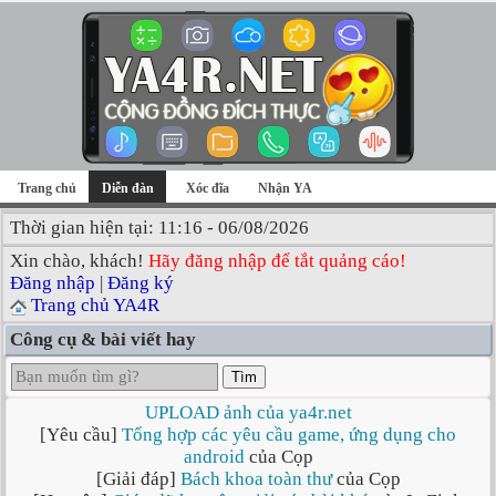
Trang chủ
Diễn đàn
Xóc đĩa
Nhận YA
Thời gian hiện tại: 11:16 - 06/08/2026
Xin chào, khách!
Hãy đăng nhập để tắt quảng cáo!
Đăng nhập
|
Đăng ký
Trang chủ YA4R
Công cụ & bài viết hay
Tìm
UPLOAD ảnh của ya4r.net
[Yêu cầu]
Tổng hợp các yêu cầu game, ứng dụng cho
android
của Cọp
[Giải đáp]
Bách khoa toàn thư
của Cọp