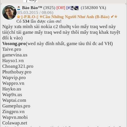
Bảo Bảo™
(3925)
[Off]
[#]
(1582800 YA)
(05.03.2015 / 08:06)
||-P.R.O-|| ⭐Cần Những Người Như Anh (B-Bảo) ✔⭐
Có
534
lần được cảm ơn!
Ngày xưa mình sài nokia c2 thuờq vào mấy traq wed này
tải(chỉ tải game mấy traq wed này thôi mấy traq khak tuyệt
đối k vào)
Vosong.pro
(wed này đỉnh nhất, game tàu thì đc ad VH)
Taive.pro
gamevina.us
Hayso1.vn
Choang321.pro
Phuthobay.pro
Wapvip.pro
Wappro.vn
Hayko.us
Wap9x.us
Waptai.com
Gameplus.pro
Zingpro.vn
Wapvn.mobi
Colawap.net