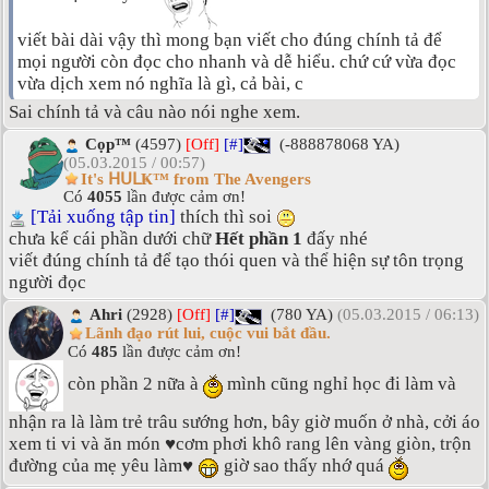
viết bài dài vậy thì mong bạn viết cho đúng chính tả để
mọi người còn đọc cho nhanh và dễ hiểu. chứ cứ vừa đọc
vừa dịch xem nó nghĩa là gì, cả bài, c
Sai chính tả và câu nào nói nghe xem.
Cọp™
(4597)
[Off]
[#]
(-888878068 YA)
(05.03.2015 / 00:57)
It's ᕼᑌᒪҜ™ from The Avengers
Có
4055
lần được cảm ơn!
[Tải xuống tập tin]
thích thì soi
chưa kể cái phần dưới chữ
Hết phần 1
đấy nhé
viết đúng chính tả để tạo thói quen và thể hiện sự tôn trọng
người đọc
Ahri
(2928)
[Off]
[#]
(780 YA)
(05.03.2015 / 06:13)
Lãnh đạo rút lui, cuộc vui bắt đầu.
Có
485
lần được cảm ơn!
còn phần 2 nữa à
mình cũng nghỉ học đi làm và
nhận ra là làm trẻ trâu sướng hơn, bây giờ muốn ở nhà, cởi áo
xem ti vi và ăn món ♥cơm phơi khô rang lên vàng giòn, trộn
đường của mẹ yêu làm♥
giờ sao thấy nhớ quá