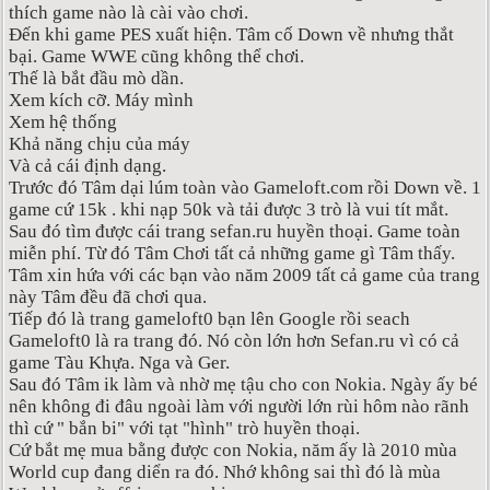
thích game nào là cài vào chơi.
Đến khi game PES xuất hiện. Tâm cố Down về nhưng thắt
bại. Game WWE cũng không thể chơi.
Thế là bắt đầu mò dần.
Xem kích cỡ. Máy mình
Xem hệ thống
Khả năng chịu của máy
Và cả cái định dạng.
Trước đó Tâm dại lúm toàn vào Gameloft.com rồi Down về. 1
game cứ 15k . khi nạp 50k và tải được 3 trò là vui tít mắt.
Sau đó tìm được cái trang sefan.ru huyền thoại. Game toàn
miễn phí. Từ đó Tâm Chơi tất cả những game gì Tâm thấy.
Tâm xin hứa với các bạn vào năm 2009 tất cả game của trang
này Tâm đều đã chơi qua.
Tiếp đó là trang gameloft0 bạn lên Google rồi seach
Gameloft0 là ra trang đó. Nó còn lớn hơn Sefan.ru vì có cả
game Tàu Khựa. Nga và Ger.
Sau đó Tâm ik làm và nhờ mẹ tậu cho con Nokia. Ngày ấy bé
nên không đi đâu ngoài làm với người lớn rùi hôm nào rãnh
thì cứ " bắn bi" với tạt "hình" trò huyền thoại.
Cứ bắt mẹ mua bằng được con Nokia, năm ấy là 2010 mùa
World cup đang diển ra đó. Nhớ không sai thì đó là mùa