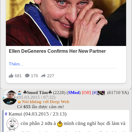
☘Smod Tâm☘
(2228) (
SMod
)
[Off]
[#]
(61710 YA)
(05.03.2015 / 07:32)
Nói không với Deep Web
Có
655
lần được cảm ơn!
#
Kamui (04.03.2015 / 23:13)
còn phần 2 nữa à
mình cũng nghỉ học đi làm và