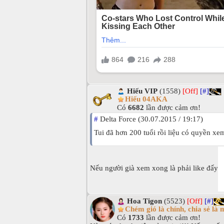
Hiếu VIP
(1558)
[Off]
[#]
Hiếu 04AKA
Có
6682
lần được cảm ơn!
#
Delta Force (30.07.2015 / 19:17)
Tui đã hơn 200 tuổi rồi liệu có quyền x
Nếu người già xem xong là phải like đấy
Hoa Tigon
(5523)
[Off]
[#]
Chém gió là chính, chia sẻ là 
Có
1733
lần được cảm ơn!