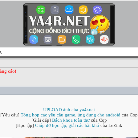
A
ảng cáo!
UPLOAD ảnh của ya4r.net
[Yêu cầu]
Tổng hợp các yêu cầu game, ứng dụng cho android
của Cọp
[Giải đáp]
Bách khoa toàn thư
của Cọp
[Học tập]
Giúp đỡ học tập, giải các bài khó
của LeZink