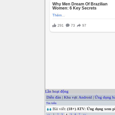
Lần hoạt động
Diễn đàn
|
Khu vực Android
|
Ứng dụng bả
Tìm kiếm
Bài viết:
(18+) ATV: Ứng dụng xem p
<<
1
2
3
4
5
6
7
>>