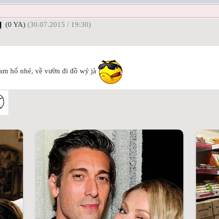
(0 YA)
(30.07.2015 / 19:30)
am hố nhé, về vườn đi đồ wỷ jà