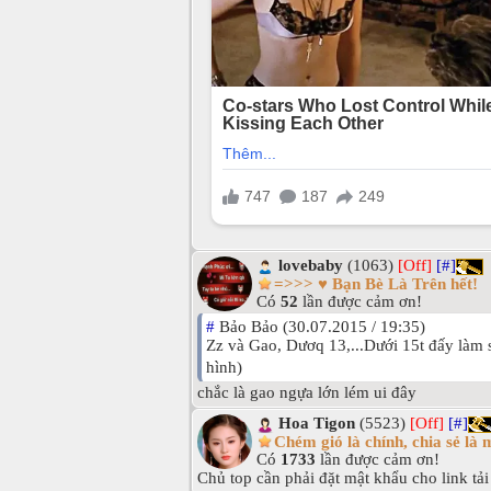
lovebaby
(1063)
[Off]
[#]
=>>> ♥ Bạn Bè Là Trên hết!
Có
52
lần được cảm ơn!
#
Bảo Bảo (30.07.2015 / 19:35)
Zz và Gao, Dươq 13,...Dưới 15t đấy làm s
hình)
chắc là gao ngựa lớn lém ui đây
Hoa Tigon
(5523)
[Off]
[#]
Chém gió là chính, chia sẻ là 
Có
1733
lần được cảm ơn!
Chủ top cần phải đặt mật khẩu cho link tải