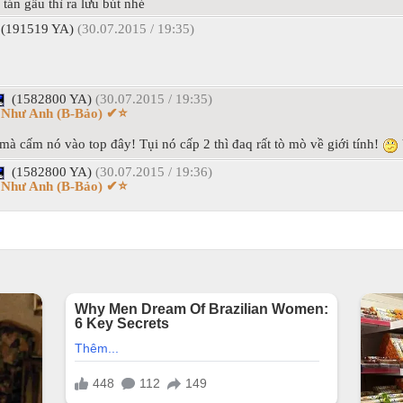
tán gẫu thì ra lưu bút nhé
(191519 YA)
(30.07.2015 / 19:35)
(1582800 YA)
(30.07.2015 / 19:35)
i Như Anh (B-Bảo) ✔⭐
mà cấm nó vào top đây! Tụi nó cấp 2 thì đaq rất tò mò về giới tính!
(1582800 YA)
(30.07.2015 / 19:36)
i Như Anh (B-Bảo) ✔⭐