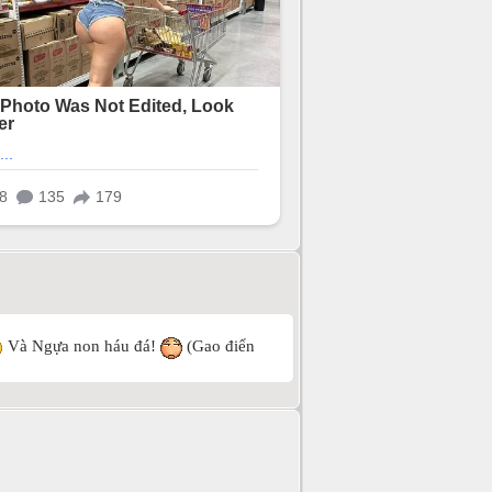
Và Ngựa non háu đá!
(Gao điển