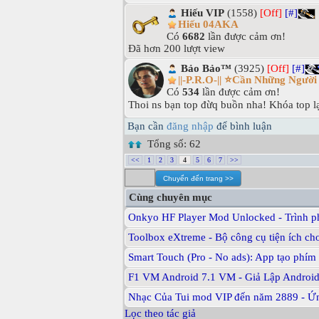
Hiếu VIP
(1558)
[Off]
[#]
Hiếu 04AKA
Có
6682
lần được cảm ơn!
Đã hơn 200 lượt view
Bảo Bảo™
(3925)
[Off]
[#]
||-P.R.O-|| ⭐Cần Những Ngườ
Có
534
lần được cảm ơn!
Thoi ns bạn top đừq buồn nha! Khóa top lạ
Bạn cần
đăng nhập
để bình luận
Tổng số: 62
<<
1
2
3
4
5
6
7
>>
Cùng chuyên mục
Onkyo HF Player Mod Unlocked - Trình ph
Toolbox eXtreme - Bộ công cụ tiện ích ch
Smart Touch (Pro - No ads): App tạo phím
F1 VM Android 7.1 VM - Giả Lập Androi
Nhạc Của Tui mod VIP đến năm 2889 - Ứn
Lọc theo tác giả