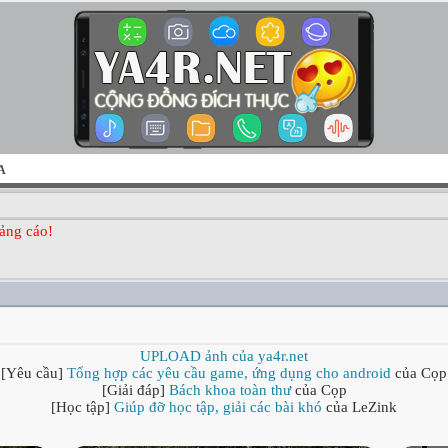
A
ảng cáo!
UPLOAD ảnh của ya4r.net
[Yêu cầu]
Tổng hợp các yêu cầu game, ứng dụng cho android
của Cọp
[Giải đáp]
Bách khoa toàn thư
của Cọp
[Học tập]
Giúp đỡ học tập, giải các bài khó
của LeZink