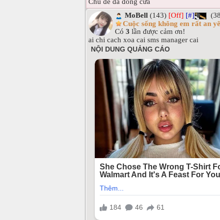
Chủ đề đã đóng cửa
MoBell
(143)
[Off]
[#]
(38
Cuộc sống không em rất an yê
Có
3
lần được cảm ơn!
ai chi cach xoa cai sms manager cai