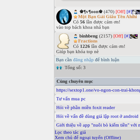
♚¶v¶oon♚
(470)
[Off]
[#]
Một Bạn Gái Giấu Tên Ahihi
Có
56
lần được cảm ơn!
vào top bách khoa nhá bạn
binhbeng
(2157)
[Off]
[#]
Fractions
Có
1226
lần được cảm ơn!
Giúp bạn khóa top nè
Bạn cần
đăng nhập
để bình luận
Tổng số: 3
Cùng chuyên mục
https://sextop1.one/vo-ngon-con-trai-khon
Tư vấn mua pc
Hỏi về phần miền foxit reader
Hỏi về vấn đề dùng giả lập root ở android
Giới thiệu về app "nuôi bò kiếm tiền" với
Lọc theo tác giả
Xem chủ để ngoại tuyến (Offline)