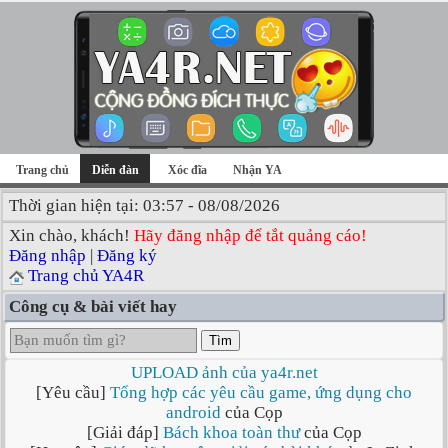
Trang chủ
Diễn đàn
Xóc đĩa
Nhận YA
Thời gian hiện tại: 03:57 - 08/08/2026
Xin chào, khách!
Hãy đăng nhập để tắt quảng cáo!
Đăng nhập
|
Đăng ký
Trang chủ YA4R
Công cụ & bài viết hay
Tìm
UPLOAD ảnh của ya4r.net
[Yêu cầu]
Tổng hợp các yêu cầu game, ứng dụng cho
android
của Cọp
[Giải đáp]
Bách khoa toàn thư
của Cọp