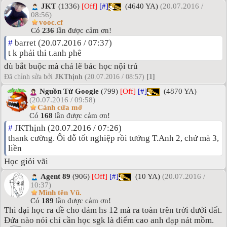
JKT
(1336)
[Off]
[#]
(4640 YA)
(20.07.2016 /
08:56)
vooc.cf
Có
236
lần được cảm ơn!
#
barret (20.07.2016 / 07:37)
t k phải thi t.anh phê
đù bắt buộc mà chả lẽ bác học nội trú
Đã chỉnh sửa bởi
JKThịnh
(20.07.2016 / 08:57)
[1]
Nguồn Từ Google
(799)
[Off]
[#]
(4870 YA)
(20.07.2016 / 09:58)
Cánh cửa mở
Có
168
lần được cảm ơn!
#
JKThịnh (20.07.2016 / 07:26)
thank cường. Ôi đỗ tốt nghiệp rồi tưởng T.Anh 2, chứ mà 3,
liền
Học giỏi vãi
Agent 89
(906)
[Off]
[#]
(10 YA)
(20.07.2016 /
10:37)
Mình tên Vũ.
Có
189
lần được cảm ơn!
Thi đại học ra đề cho đám hs 12 mà ra toàn trên trời dưới đất.
Đứa nào nói chỉ cần học sgk là điểm cao anh đạp nát mồm.