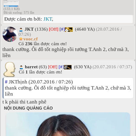
(133.1 KB)
Đã tải xuống: 575 lần
Được cảm ơn bởi:
JKT
,
JKT
(1336)
[Off]
[#]
(4640 YA)
(20.07.2016 /
07:26)
vooc.cf
Có
236
lần được cảm ơn!
thank cường. Ôi đỗ tốt nghiệp rồi tưởng T.Anh 2, chứ mà 3,
liền
barret
(63)
[Off]
[#]
(630 YA)
(20.07.2016 / 07:37)
Có
1
lần được cảm ơn!
#
JKThịnh (20.07.2016 / 07:26)
thank cường. Ôi đỗ tốt nghiệp rồi tưởng T.Anh 2, chứ mà 3,
liền
t k phải thi t.anh phê