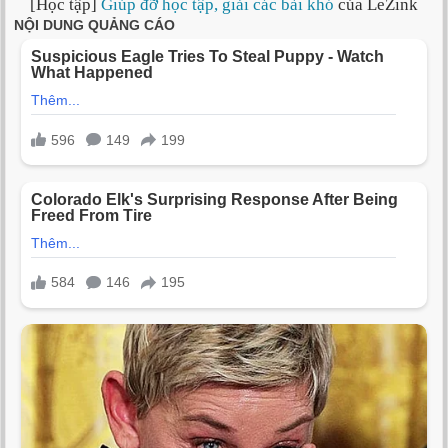
[Học tập]
Giúp đỡ học tập, giải các bài khó
của LeZink