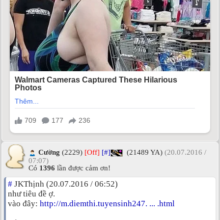
Cường
(2229)
[Off]
[#]
(21489 YA)
(20.07.2016 /
07:07)
Có
1396
lần được cảm ơn!
#
JKThịnh (20.07.2016 / 06:52)
như tiêu đề ợ.
vào đây:
http://m.diemthi.tuyensinh247. ... .html