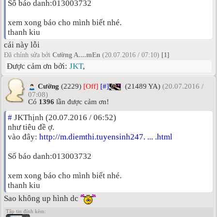
Số báo danh:013003732
xem xong báo cho mình biết nhé.
thanh kiu
cái này lỗi
Đã chỉnh sửa bởi
Cường A....mEn
(20.07.2016 / 07:10)
[1]
Được cảm ơn bởi:
JKT
,
Cường
(2229)
[Off]
[#]
(21489 YA)
(20.07.2016 /
07:08)
Có
1396
lần được cảm ơn!
#
JKThịnh (20.07.2016 / 06:52)
như tiêu đề ợ.
vào đây:
http://m.diemthi.tuyensinh247. ... .html
Số báo danh:013003732
xem xong báo cho mình biết nhé.
thanh kiu
Sao không up hình dc
Tập tin đính kèm: