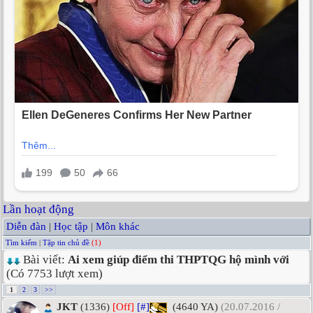
Lần hoạt động
Diễn đàn
|
Học tập
|
Môn khác
Tìm kiếm
|
Tập tin chủ đề
(1)
Bài viết:
Ai xem giúp điểm thi THPTQG hộ mình với
(Có 7753 lượt xem)
1
2
3
>>
JKT
(1336)
[Off]
[#]
(4640 YA)
(20.07.2016 /