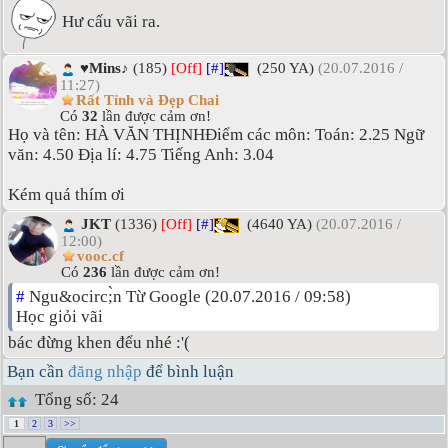
Hư cấu vãi ra.
♥Mins♪
(185)
[Off]
[#]
(250 YA)
(20.07.2016 /
11:27)
Rất Tỉnh và Đẹp Chai
Có
32
lần được cảm ơn!
Họ và tên: HÀ VĂN THỊNHĐiểm các môn: Toán: 2.25 Ngữ
văn: 4.50 Địa lí: 4.75 Tiếng Anh: 3.04
Kém quá thím ơi
JKT
(1336)
[Off]
[#]
(4640 YA)
(20.07.2016 /
12:00)
vooc.cf
Có
236
lần được cảm ơn!
#
Ngu&ocirc;̀n Từ Google (20.07.2016 / 09:58)
Học giỏi vãi
bác đừng khen đểu nhé :'(
Bạn cần
đăng nhập
để bình luận
Tổng số: 24
1
2
3
>>