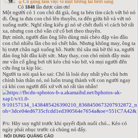
Cố gắng làm việc vì một tương lai tươi sáng
Có
1848
lần được cảm ơn!
Một người có 1 con chó đã già, ông ta bèn tìm cách vứt bỏ nó
đi. Ông ta đưa con chó lên thuyền, ra đến giữa hồ và vứt nó
xuống nước. Nghĩ rằng kiểu gì nó sẽ chết đuối vì cách bờ rất
xa, nhưng con chó vẫn cứ cố bơi theo thuyền.
Bực mình, người đàn ông liền dùng mái chèo đập vào đầu
con chó nhiều lần cho nó chết hẳn. Nhưng không may, ông ta
bị trượt chân ngã xuống hồ. Nước thì sâu mà bờ thì xa, người
đàn ông bắt đầu kiệt sức. May thay, con chó mình đầy máu
me vẫn cố gắng bơi tới kéo chủ vào bờ, và mọi người đến
cứu ông ta kịp lúc.
Người ta nói quả ko sai: Chó là loài duy nhất yêu chủ hơn
chính bản thân nó, nó luôn trung thành với con người ngay
cả khi con người đối xử với nó rất tàn nhẫn!
P/s: Hãy suy nghĩ trước khi quyết định nuối chó... Kẻo có
ngày phải nhục trước cả chúng nó đấy.