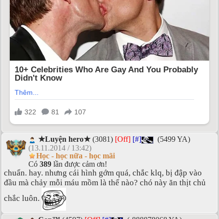
★Luyện hero★
(3081)
[Off]
[#]
(5499 YA)
(13.11.2014 / 13:42)
Học - học nữa - học mãi
Có
389
lần được cảm ơn!
chuẩn. hay. nhưng cái hình gớm quá, chắc klq, bị đập vào
đầu mà chảy mỗi máu mồm là thế nào? chó này ăn thịt chủ
chắc luôn.