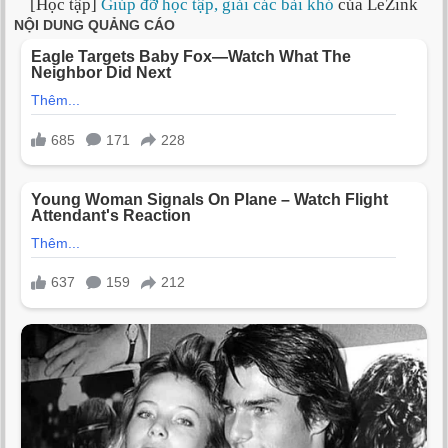
[Học tập]
Giúp đỡ học tập, giải các bài khó
của LeZink