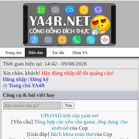
Trang chủ
Diễn đàn
Xóc đĩa
Nhận YA
Thời gian hiện tại: 14:42 - 09/08/2026
Xin chào, khách!
Hãy đăng nhập để tắt quảng cáo!
Đăng nhập
|
Đăng ký
Trang chủ YA4R
Công cụ & bài viết hay
Tìm
UPLOAD ảnh của ya4r.net
[Yêu cầu]
Tổng hợp các yêu cầu game, ứng dụng cho
android
của Cọp
[Giải đáp]
Bách khoa toàn thư
của Cọp