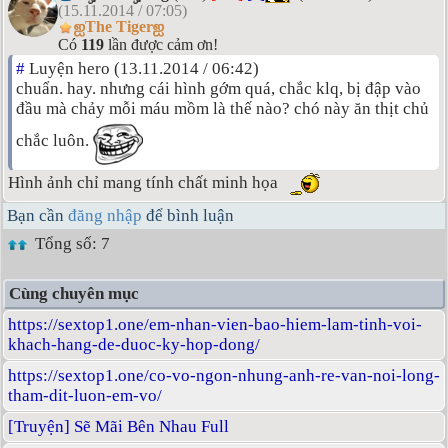
(15.11.2014 / 07:05)
ஐThe Tigerஐ
Có
119
lần được cảm ơn!
#
Luyện hero (13.11.2014 / 06:42)
chuẩn. hay. nhưng cái hình gớm quá, chắc klq, bị đập vào
đầu mà chảy mỗi máu mồm là thế nào? chó này ăn thịt chủ
chắc luôn.
Hình ảnh chỉ mang tính chất minh họa
Bạn cần
đăng nhập
để bình luận
Tổng số: 7
Cùng chuyên mục
https://sextop1.one/em-nhan-vien-bao-hiem-lam-tinh-voi-
khach-hang-de-duoc-ky-hop-dong/
https://sextop1.one/co-vo-ngon-nhung-anh-re-van-noi-long-
tham-dit-luon-em-vo/
[Truyện] Sẽ Mãi Bên Nhau Full