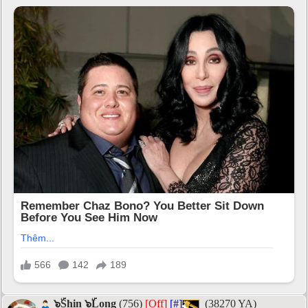
๖ۣۜShin ๖ۣۜLong
(756)
[Off]
[#]
(38270 YA)