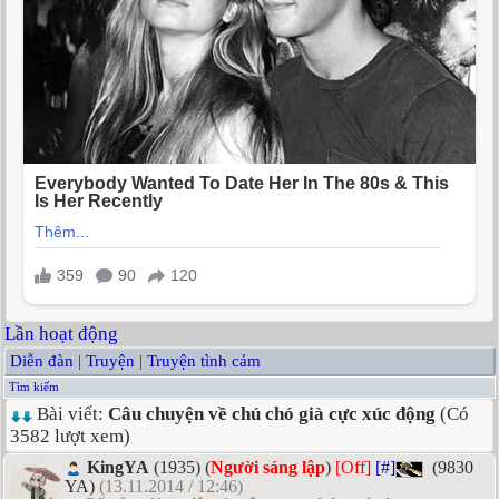
Lần hoạt động
Diễn đàn
|
Truyện
|
Truyện tình cảm
Tìm kiếm
Bài viết:
Câu chuyện về chú chó già cực xúc động
(Có
3582 lượt xem)
KingYA
(1935) (
Người sáng lập
)
[Off]
[#]
(9830
YA)
(13.11.2014 / 12:46)