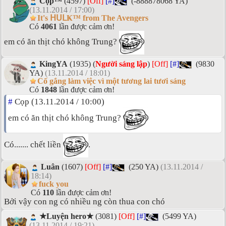
Cọp™
(4597)
[Off]
[#]
(-888878068 YA)
(13.11.2014 / 17:00)
It's ᕼᑌᒪҜ™ from The Avengers
Có
4061
lần được cảm ơn!
em có ăn thịt chó không Trung?
KingYA
(1935) (
Người sáng lập
)
[Off]
[#]
(9830
YA)
(13.11.2014 / 18:01)
Cố gắng làm việc vì một tương lai tươi sáng
Có
1848
lần được cảm ơn!
#
Cọp (13.11.2014 / 10:00)
em có ăn thịt chó không Trung?
Có....... chết liền
.
Luân
(1607)
[Off]
[#]
(250 YA)
(13.11.2014 /
18:14)
fuck you
Có
110
lần được cảm ơn!
Bởi vậy con ng có nhiều ng còn thua con chó
★Luyện hero★
(3081)
[Off]
[#]
(5499 YA)
(13.11.2014 / 19:21)