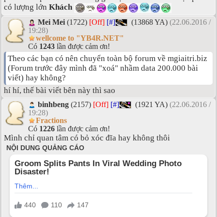
có lượng lớn
Khách
Mei Mei
(1722)
[Off]
[#]
(13868 YA)
(22.06.2016 /
19:28)
wellcome to "YB4R.NET"
Có
1243
lần được cảm ơn!
Theo các bạn có nên chuyển toàn bộ forum về mgiaitri.biz
(Forum trước đây mình đã "xoá" nhầm data 200.000 bài
viết) hay không?
hí hí, thế bài viết bên này thì sao
binhbeng
(2157)
[Off]
[#]
(1921 YA)
(22.06.2016 /
19:28)
Fractions
Có
1226
lần được cảm ơn!
Mình chỉ quan tâm có bỏ xóc đĩa hay không thôi