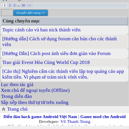
1
2
3
...
10
>>
Cùng chuyên mục
Topic cảnh cáo và ban nick thành viên
[Hướng dẫn] Cách sử dụng forum căn bản cho các thành
viên
[Hướng Dẫn] Cách post ảnh siêu đơn giản vào Forum
Trao giải Event Hòa Cùng World Cup 2018
[Cáo thị] Nghiêm cấm các thành viên lập top quảng cáo app
kiếm tiền. Vi phạm sẽ trảm nick vĩnh viễn.
Lọc theo tác giả
Xem chủ để ngoại tuyến (Offline)
Trong diễn đàn
Sắp xếp theo thứ tự từ trên xuống
Trang chủ
Diễn đàn hack game Android Việt Nam
|
Game mod cho Android
Developer
:
Võ Thanh Trung
Diễn đàn được phát triển bởi tất cả thành viên, cảm ơn các bạn!