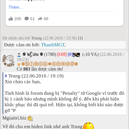
Đã chỉnh sửa bởi
Trung
(22.06.2016 / 23:36)
[1]
Được cảm ơn bởi:
ThanhMGT
,
☬ ๖ۣۜCừu ☬
(1780)
[Off]
[#]
(-10 YA)
(22.06.2016 /
19:23)
☬ⓑⓛⓐⓒⓚ❖ⓢⓗⓔⓔⓟ☬
Có
883
lần được cảm ơn!
#
Trung (22.06.2016 / 19:19)
Xin chào các bạn,
Tình hình là forum đang bị "Penalty" từ Google vì trước đó
bị 1 cảnh báo nhưng mình không để ý, đến khi phát hiện
khắc phục thì đã quá trễ. Hiện tại, không biết khi nào được
gỡ "P
Mgiaitri.biz
Về đó cho em hiden link nhé anh Trung