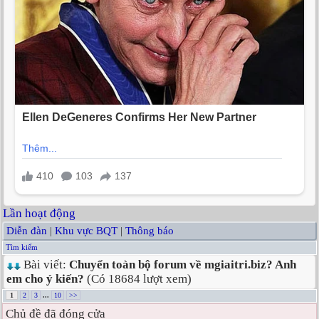
Lần hoạt động
Diễn đàn
|
Khu vực BQT
|
Thông báo
Tìm kiếm
Bài viết:
Chuyển toàn bộ forum về mgiaitri.biz? Anh
em cho ý kiến?
(Có 18684 lượt xem)
1
2
3
...
10
>>
Chủ đề đã đóng cửa