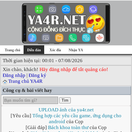
Trang chủ
Diễn đàn
Xóc đĩa
Nhận YA
Thời gian hiện tại: 00:01 - 07/08/2026
Xin chào, khách!
Hãy đăng nhập để tắt quảng cáo!
Đăng nhập
|
Đăng ký
Trang chủ YA4R
Công cụ & bài viết hay
Tìm
UPLOAD ảnh của ya4r.net
[Yêu cầu]
Tổng hợp các yêu cầu game, ứng dụng cho
android
của Cọp
[Giải đáp]
Bách khoa toàn thư
của Cọp