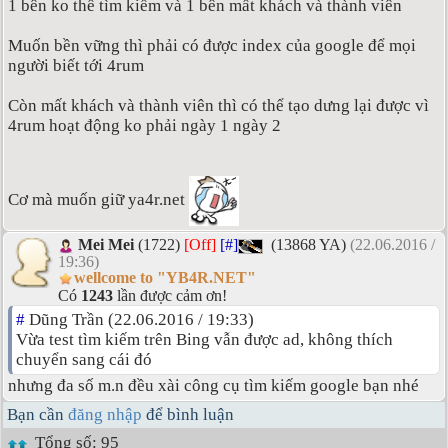
1 bên ko thể tìm kiếm và 1 bên mất khách và thành viên
Muốn bền vững thì phải có được index của google để mọi
người biết tới 4rum
Còn mất khách và thành viên thì có thể tạo dưng lại được vì
4rum hoạt động ko phải ngày 1 ngày 2
Cơ mà muốn giữ ya4r.net
Mei Mei
(1722)
[Off]
[#]
(13868 YA)
(22.06.2016 /
19:36)
wellcome to "YB4R.NET"
Có
1243
lần được cảm ơn!
#
Dũng Trần (22.06.2016 / 19:33)
Vừa test tìm kiếm trên Bing vẫn được ad, không thích
chuyển sang cái đó
nhưng đa số m.n đều xài công cụ tìm kiếm google bạn nhé
Bạn cần
đăng nhập
để bình luận
Tổng số: 95