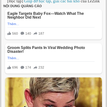
[Học tập]
Giúp đỡ học tập, giải các bài khó
của LeZink