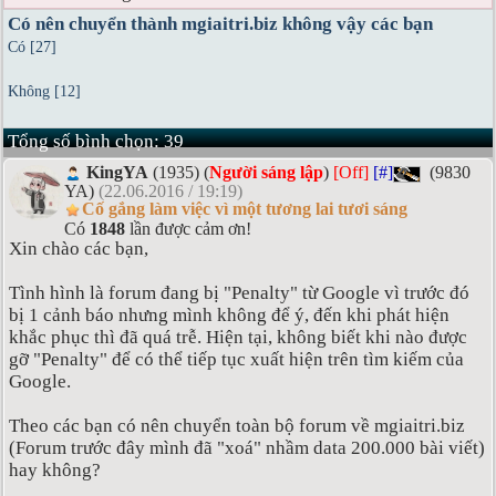
Có nên chuyển thành mgiaitri.biz không vậy các bạn
Có [27]
Không [12]
Tổng số bình chọn: 39
KingYA
(1935) (
Người sáng lập
)
[Off]
[#]
(9830
YA)
(22.06.2016 / 19:19)
Cố gắng làm việc vì một tương lai tươi sáng
Có
1848
lần được cảm ơn!
Xin chào các bạn,
Tình hình là forum đang bị "Penalty" từ Google vì trước đó
bị 1 cảnh báo nhưng mình không để ý, đến khi phát hiện
khắc phục thì đã quá trễ. Hiện tại, không biết khi nào được
gỡ "Penalty" để có thể tiếp tục xuất hiện trên tìm kiếm của
Google.
Theo các bạn có nên chuyển toàn bộ forum về mgiaitri.biz
(Forum trước đây mình đã "xoá" nhầm data 200.000 bài viết)
hay không?