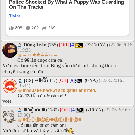
Dũng Trần
(755)
[Off]
[#]
(73170 YA)
(22.06.2016
/ 19:33)
←↑↑★★✩✩↓↓→
Có
96
lần được cảm ơn!
Vừa test tìm kiếm trên Bing vẫn được ad, không thích
chuyển sang cái đó
[CS] ➻❥D̸͗̌̈̋͗͗̐̀̑͠͝
(377)
[Off]
[#]
(0 YA)
(22.06.2016 /
19:34)
mod,fake,hack,crack game android.
Có
139
lần được cảm ơn!
vote
☬ ๖ۣۜCừu ☬
(1780)
[Off]
[#]
(-10 YA)
(22.06.2016 /
19:36)
☬ⓑⓛⓐⓒⓚ❖ⓢⓗⓔⓔⓟ☬
Có
883
lần được cảm ơn!
Mới đọc kĩ lại và thấy 2 vấn đề