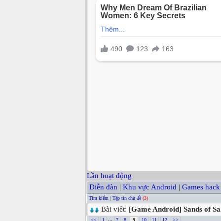
Lần hoạt động
Diễn đàn
|
Khu vực Android
|
Games hack
Tìm kiếm
|
Tập tin chủ đề
(3)
Bài viết:
[Game Android] Sands of Sa
<<
1
...
7
8
9
10
11
12
>>