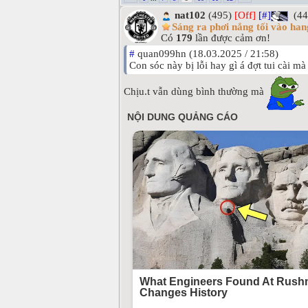
nat102
(495)
[Off]
[#]
(44
Sáng ra phơi nắng tối vào han
Có
179
lần được cảm ơn!
#
quan099hn (18.03.2025 / 21:58)
Con sóc này bị lỗi hay gì á đợt tui cài m
Chịu.t vẫn dùng bình thường mà