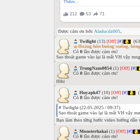
Được cảm ơn bởi:
Aladucdz005
,
Twilight
(13)
[Off]
[#]
(63
Hoàng hôn buông xuống, bóng
Có
0
lần được cảm ơn!
Sao thoát game vào lại là mất VH vậy mn
TrungNam0854
(1)
[Off]
[#]
Có
0
lần được cảm ơn!
Hihi
Huyapk47
(10)
[Off]
[#]
(
Có
8
lần được cảm ơn!
#
Twilight (22.05.2025 / 09:37)
Sao thoát game vào lại là mất VH vậy m
Bạn làm theo từng bước video hướng dẫn vi
Monsterhakai
(1)
[Off]
[#]
Có
0
lần được cảm ơn!