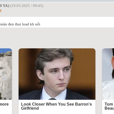
0 YA)
(19.03.2025 / 09:45)
g
à màn đen thui load kh nổi