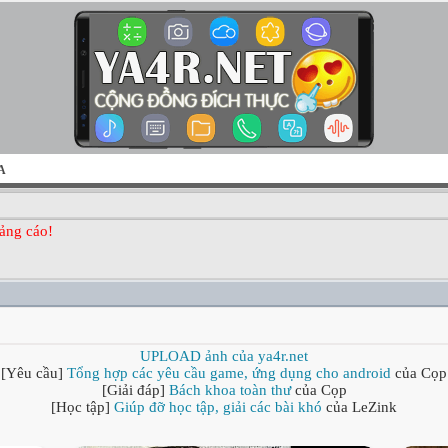
A
ảng cáo!
UPLOAD ảnh của ya4r.net
[Yêu cầu]
Tổng hợp các yêu cầu game, ứng dụng cho android
của Cọp
[Giải đáp]
Bách khoa toàn thư
của Cọp
[Học tập]
Giúp đỡ học tập, giải các bài khó
của LeZink