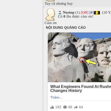
Tuy cũ nhưng hay
Nostop
(1)
[Off]
[#]
(10 Y
Có
0
lần được cảm ơn!
Cảm ơn