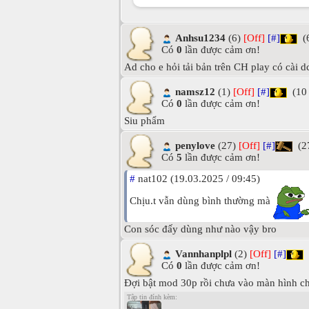
Anhsu1234
(6)
[Off]
[#]
(
Có
0
lần được cảm ơn!
Ad cho e hỏi tải bản trên CH play có cài d
namsz12
(1)
[Off]
[#]
(10
Có
0
lần được cảm ơn!
Siu phẩm
penylove
(27)
[Off]
[#]
(2
Có
5
lần được cảm ơn!
#
nat102 (19.03.2025 / 09:45)
Chịu.t vẫn dùng bình thường mà
Con sóc đấy dùng như nào vậy bro
Vannhanplpl
(2)
[Off]
[#]
Có
0
lần được cảm ơn!
Đợi bật mod 30p rồi chưa vào màn hình ch
Tập tin đính kèm: