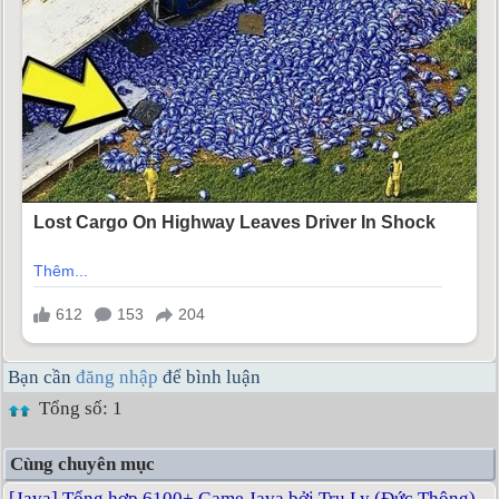
Bạn cần
đăng nhập
để bình luận
Tổng số: 1
Cùng chuyên mục
[Java] Tổng hợp 6100+ Game Java bởi Tru Ly (Đức Thông)