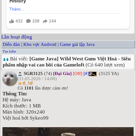
Lần hoạt động
Diễn đàn
|
Khu vực Android
|
Game giả lập Java
Tìm kiếm
Bài viết:
[Game Java] Wild West Guns Việt Hoá - Siêu
phẩm nhập vai cao bồi của Gameloft
(Có 640 lượt xem)
SGR3125
(74)
[Đại Gia]
[Off]
[#]
(3125 YA)
(11.05.2026 / 14:08)
ಠ_ʖಠ
Có
1101
lần được cảm ơn!
Thông Tin:
Hệ máy: Java
Kích thước: 1 MB
Màn hình: 320x240
Việt hoá bởi Sykeo99