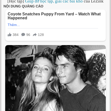
[Học tập]
Giúp đỡ học tập, giải các bài khó
của LeZink