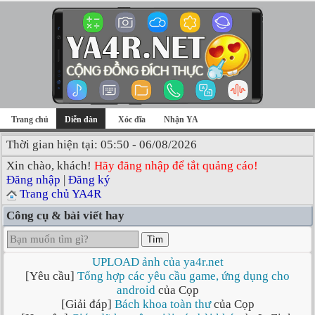
Trang chủ
Diễn đàn
Xóc đĩa
Nhận YA
Thời gian hiện tại: 05:50 - 06/08/2026
Xin chào, khách!
Hãy đăng nhập để tắt quảng cáo!
Đăng nhập
|
Đăng ký
Trang chủ YA4R
Công cụ & bài viết hay
Tìm
UPLOAD ảnh của ya4r.net
[Yêu cầu]
Tổng hợp các yêu cầu game, ứng dụng cho
android
của Cọp
[Giải đáp]
Bách khoa toàn thư
của Cọp