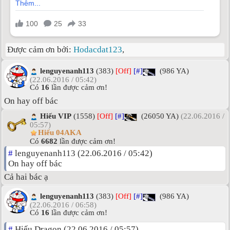
Được cảm ơn bởi:
Hodacdat123
,
lenguyenanh113
(383)
[Off]
[#]
(986 YA)
(22.06.2016 / 05:42)
Có
16
lần được cảm ơn!
On hay off bác
Hiếu VIP
(1558)
[Off]
[#]
(26050 YA)
(22.06.2016 /
05:57)
Hiếu 04AKA
Có
6682
lần được cảm ơn!
#
lenguyenanh113 (22.06.2016 / 05:42)
On hay off bác
Cả hai bác ạ
lenguyenanh113
(383)
[Off]
[#]
(986 YA)
(22.06.2016 / 06:58)
Có
16
lần được cảm ơn!
#
Hiếu Dragon (22.06.2016 / 05:57)