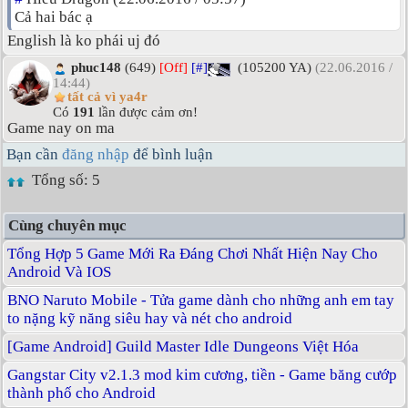
Cả hai bác ạ
English là ko phái uj đó
phuc148
(649)
[Off]
[#]
(105200 YA)
(22.06.2016 /
14:44)
tất cả vì ya4r
Có
191
lần được cảm ơn!
Game nay on ma
Bạn cần
đăng nhập
để bình luận
Tổng số: 5
Cùng chuyên mục
Tổng Hợp 5 Game Mới Ra Đáng Chơi Nhất Hiện Nay Cho
Android Và IOS
BNO Naruto Mobile - Tửa game dành cho những anh em tay
to nặng kỹ năng siêu hay và nét cho android
[Game Android] Guild Master Idle Dungeons Việt Hóa
Gangstar City v2.1.3 mod kim cương, tiền - Game băng cướp
thành phố cho Android