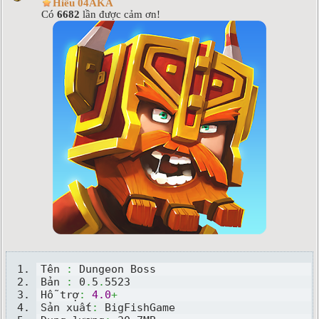
Hiếu 04AKA
Có
6682
lần được cảm ơn!
Tên 
:
 Dungeon Boss
Bản 
:
 0
.
5
.
5523
Hỗ trợ
:
4.0
+
Sản xuất
:
 BigFishGame