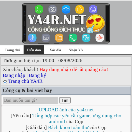
Trang chủ
Diễn đàn
Xóc đĩa
Nhận YA
Thời gian hiện tại: 19:00 - 08/08/2026
Xin chào, khách!
Hãy đăng nhập để tắt quảng cáo!
Đăng nhập
|
Đăng ký
Trang chủ YA4R
Công cụ & bài viết hay
Tìm
UPLOAD ảnh của ya4r.net
[Yêu cầu]
Tổng hợp các yêu cầu game, ứng dụng cho
android
của Cọp
[Giải đáp]
Bách khoa toàn thư
của Cọp