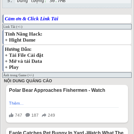
Dung lượng
:
 30
.
7MB
Cảm ơn & Click Link Tải
Link Tải (+/-)
Tính Năng Hack:
+ Hight Dame
Hướng Dẫn:
+ Tải File Cài đặt
+ Mở và tải Data
+ Play
Ảnh trong Game (+/-)