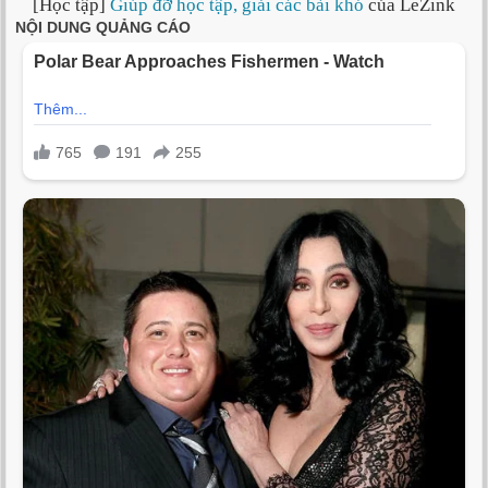
[Học tập]
Giúp đỡ học tập, giải các bài khó
của LeZink