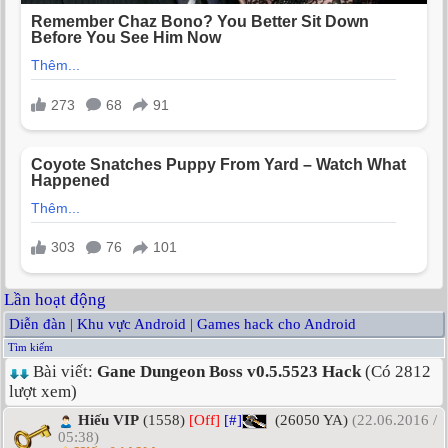
Lần hoạt động
Diễn đàn
|
Khu vực Android
|
Games hack cho Android
Tìm kiếm
Bài viết:
Gane Dungeon Boss v0.5.5523 Hack
(Có 2812
lượt xem)
Hiếu VIP
(1558)
[Off]
[#]
(26050 YA)
(22.06.2016 /
05:38)