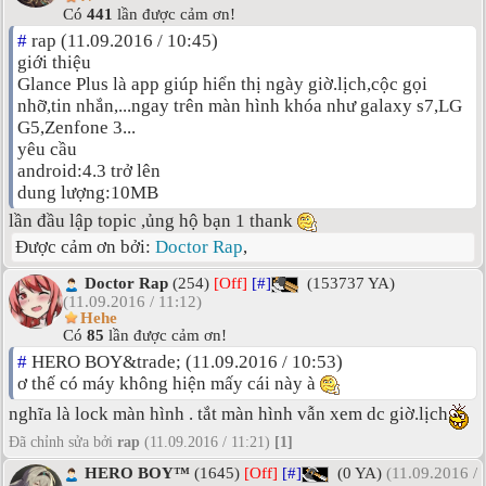
Có
441
lần được cảm ơn!
#
rap (11.09.2016 / 10:45)
giới thiệu
Glance Plus là app giúp hiển thị ngày giờ.lịch,cộc gọi
nhỡ,tin nhắn,...ngay trên màn hình khóa như galaxy s7,LG
G5,Zenfone 3...
yêu cầu
android:4.3 trở lên
dung lượng:10MB
lần đầu lập topic ,ủng hộ bạn 1 thank
Được cảm ơn bởi:
Doctor Rap
,
Doctor Rap
(254)
[Off]
[#]
(153737 YA)
(11.09.2016 / 11:12)
Hehe
Có
85
lần được cảm ơn!
#
HERO BOY&trade; (11.09.2016 / 10:53)
ơ thế có máy không hiện mấy cái này à
nghĩa là lock màn hình . tắt màn hình vẫn xem dc giờ.lịch
Đã chỉnh sửa bởi
rap
(11.09.2016 / 11:21)
[1]
HERO BOY™
(1645)
[Off]
[#]
(0 YA)
(11.09.2016 /