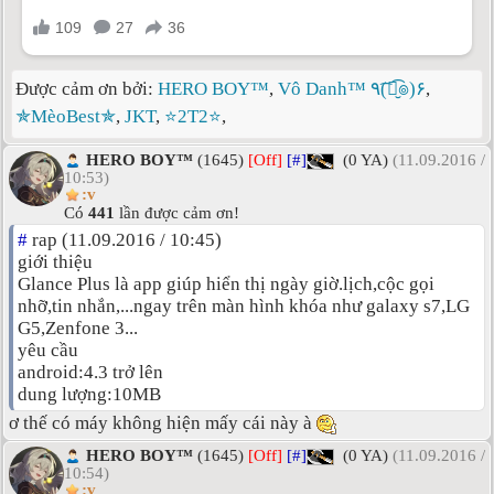
Được cảm ơn bởi:
HERO BOY™
,
Vô Danh™ ٩(͡๏̮͡๏)۶
,
✯MèoBest✯
,
JKT
,
⭐2T2⭐
,
HERO BOY™
(1645)
[Off]
[#]
(0 YA)
(11.09.2016 /
10:53)
:v
Có
441
lần được cảm ơn!
#
rap (11.09.2016 / 10:45)
giới thiệu
Glance Plus là app giúp hiển thị ngày giờ.lịch,cộc gọi
nhỡ,tin nhắn,...ngay trên màn hình khóa như galaxy s7,LG
G5,Zenfone 3...
yêu cầu
android:4.3 trở lên
dung lượng:10MB
ơ thế có máy không hiện mấy cái này à
HERO BOY™
(1645)
[Off]
[#]
(0 YA)
(11.09.2016 /
10:54)
:v