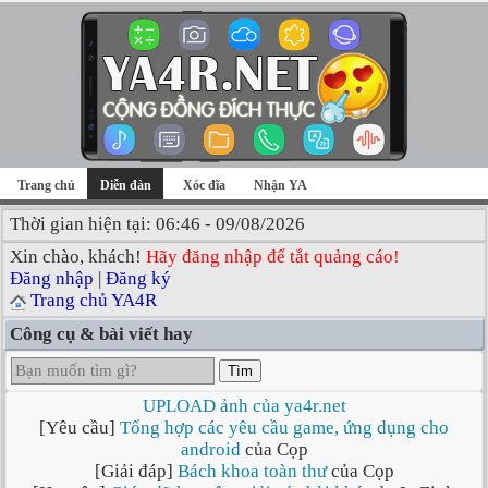
Trang chủ
Diễn đàn
Xóc đĩa
Nhận YA
Thời gian hiện tại: 06:46 - 09/08/2026
Xin chào, khách!
Hãy đăng nhập để tắt quảng cáo!
Đăng nhập
|
Đăng ký
Trang chủ YA4R
Công cụ & bài viết hay
Tìm
UPLOAD ảnh của ya4r.net
[Yêu cầu]
Tổng hợp các yêu cầu game, ứng dụng cho
android
của Cọp
[Giải đáp]
Bách khoa toàn thư
của Cọp