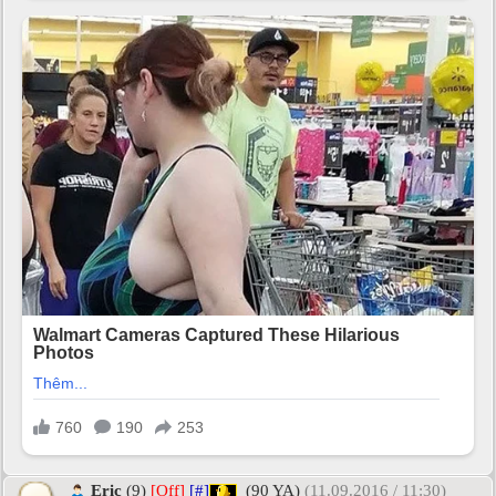
Eric
(9)
[Off]
[#]
(90 YA)
(11.09.2016 / 11:30)