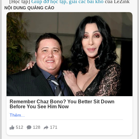
[Học tập]
Giúp đỡ học tập, giải các bài khó
của LeZink