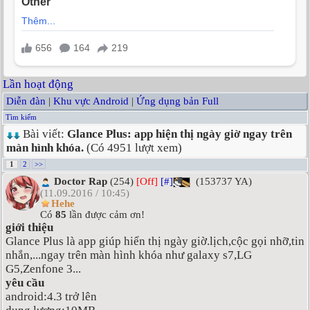
Lần hoạt động
Diễn đàn
|
Khu vực Android
|
Ứng dụng bản Full
Tìm kiếm
Bài viết:
Glance Plus: app hiện thị ngày giờ ngay trên
màn hình khóa.
(Có 4951 lượt xem)
1
2
>>
Doctor Rap
(254)
[Off]
[#]
(153737 YA)
(11.09.2016 / 10:45)
Hehe
Có
85
lần được cảm ơn!
giới thiệu
Glance Plus là app giúp hiển thị ngày giờ.lịch,cộc gọi nhỡ,tin
nhắn,...ngay trên màn hình khóa như galaxy s7,LG
G5,Zenfone 3...
yêu cầu
android:4.3 trở lên