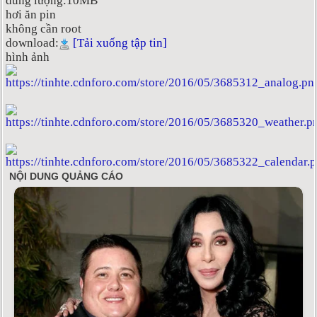
dung lượng:10MB
hơi ăn pin
không cần root
download:
[Tải xuống tập tin]
hình ảnh