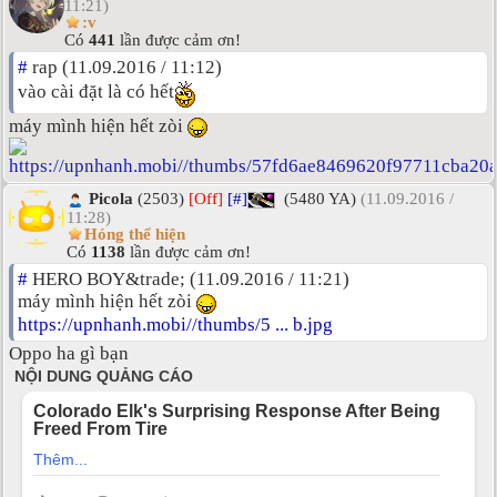
11:21)
:v
Có
441
lần được cảm ơn!
#
rap (11.09.2016 / 11:12)
vào cài đặt là có hết
máy mình hiện hết zòi
Picola
(2503)
[Off]
[#]
(5480 YA)
(11.09.2016 /
11:28)
Hóng thể hiện
Có
1138
lần được cảm ơn!
#
HERO BOY&trade; (11.09.2016 / 11:21)
máy mình hiện hết zòi
https://upnhanh.mobi//thumbs/5 ... b.jpg
Oppo ha gì bạn