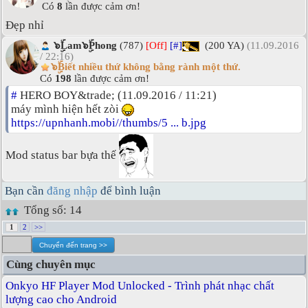
Có
8
lần được cảm ơn!
Đẹp nhỉ
๖ۣۜLam๖ۣۜPhong
(787)
[Off]
[#]
(200 YA)
(11.09.2016
/ 22:16)
๖ۣۜBiết nhiều thứ không bằng rành một thứ.
Có
198
lần được cảm ơn!
#
HERO BOY&trade; (11.09.2016 / 11:21)
máy mình hiện hết zòi
https://upnhanh.mobi//thumbs/5 ... b.jpg
Mod status bar bựa thế
Bạn cần
đăng nhập
để bình luận
Tổng số: 14
1
2
>>
Cùng chuyên mục
Onkyo HF Player Mod Unlocked - Trình phát nhạc chất
lượng cao cho Android