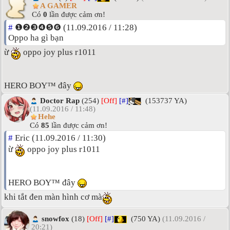
A GAMER
Có
0
lần được cảm ơn!
#
❶❷❸❹❺❻ (11.09.2016 / 11:28)
Oppo ha gì bạn
ừ
oppo joy plus r1011
HERO BOY™ đây
Doctor Rap
(254)
[Off]
[#]
(153737 YA)
(11.09.2016 / 11:48)
Hehe
Có
85
lần được cảm ơn!
#
Eric (11.09.2016 / 11:30)
ừ
oppo joy plus r1011
HERO BOY™ đây
khi tắt đen màn hình cơ mà
snowfox
(18)
[Off]
[#]
(750 YA)
(11.09.2016 /
20:21)