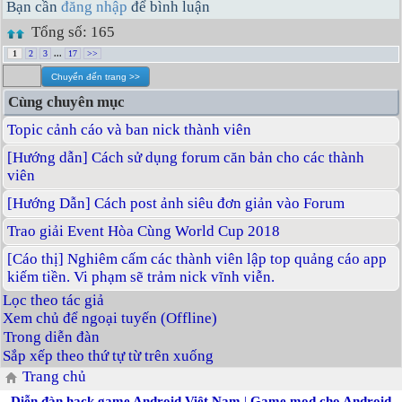
Bạn cần
đăng nhập
để bình luận
Tổng số: 165
1
2
3
...
17
>>
Cùng chuyên mục
Topic cảnh cáo và ban nick thành viên
[Hướng dẫn] Cách sử dụng forum căn bản cho các thành
viên
[Hướng Dẫn] Cách post ảnh siêu đơn giản vào Forum
Trao giải Event Hòa Cùng World Cup 2018
[Cáo thị] Nghiêm cấm các thành viên lập top quảng cáo app
kiếm tiền. Vi phạm sẽ trảm nick vĩnh viễn.
Lọc theo tác giả
Xem chủ để ngoại tuyến (Offline)
Trong diễn đàn
Sắp xếp theo thứ tự từ trên xuống
Trang chủ
Diễn đàn hack game Android Việt Nam
|
Game mod cho Android