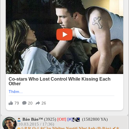
Bảo Bảo™
(3925)
[Off]
[#]
(1582800 YA)
(10.03.2015 / 17:36)
||-P.R.O-|| ⭐Cần Những Người Như Anh (B-Bảo) ✔⭐