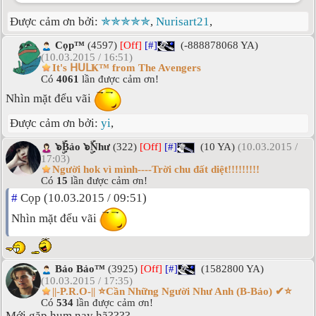
Được cảm ơn bởi:
✯✯✯✯✯
,
Nurisart21
,
Cọp™
(4597)
[Off]
[#]
(-888878068 YA)
(10.03.2015 / 16:51)
It's ᕼᑌᒪҜ™ from The Avengers
Có
4061
lần được cảm ơn!
Nhìn mặt đểu vãi
Được cảm ơn bởi:
yi
,
๖ۣۜBảo ๖ۣۜNhư
(322)
[Off]
[#]
(10 YA)
(10.03.2015 /
17:03)
Người hok vì mình----Trời chu đất diệt!!!!!!!!!
Có
15
lần được cảm ơn!
#
Cọp (10.03.2015 / 09:51)
Nhìn mặt đểu vãi
Bảo Bảo™
(3925)
[Off]
[#]
(1582800 YA)
(10.03.2015 / 17:35)
||-P.R.O-|| ⭐Cần Những Người Như Anh (B-Bảo) ✔⭐
Có
534
lần được cảm ơn!
Mới gặp hum nay hã????