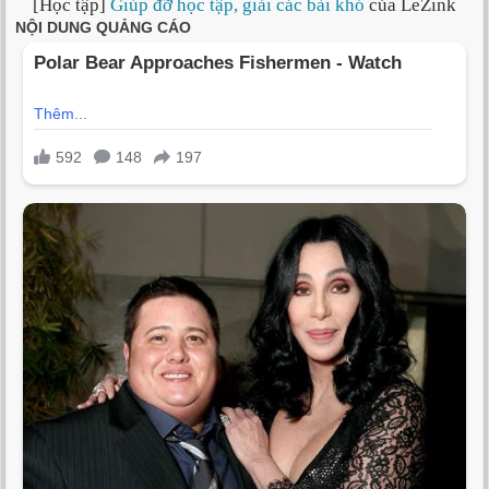
[Học tập]
Giúp đỡ học tập, giải các bài khó
của LeZink