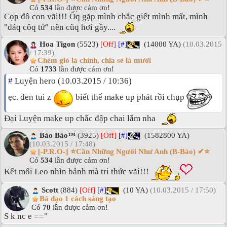
Có
534
lần được cảm ơn!
Cọp đô con vãi!!! Ổq gặp mình chắc giết mình mất, mình
"dáq côq tử" nên cũq hơi gầy....
Hoa Tigon
(5523)
[Off]
[#]
(14000 YA)
(10.03.2015
/ 17:39)
Chém gió là chính, chia sẻ là mười
Có
1733
lần được cảm ơn!
#
Luyện hero (10.03.2015 / 10:36)
ẹc. đen tui z
biết thế make up phát rồi chụp
Đại Luyện make up chắc đập chai lắm nha
Bảo Bảo™
(3925)
[Off]
[#]
(1582800 YA)
(10.03.2015 / 17:48)
||-P.R.O-|| ⭐Cần Những Người Như Anh (B-Bảo) ✔⭐
Có
534
lần được cảm ơn!
Kết mổi Leo nhìn bảnh mà tri thức vãi!!!
Scott
(884)
[Off]
[#]
(10 YA)
(10.03.2015 / 17:50)
Bá đạo 1 cách sáng tạo
Có
70
lần được cảm ơn!
S k nc e =="