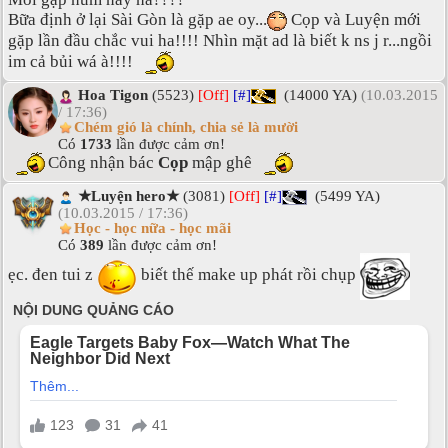
Bữa định ở lại Sài Gòn là gặp ae oy...
Cọp và Luyện mới
gặp lần đầu chắc vui ha!!!! Nhìn mặt ad là biết k ns j r...ngồi
im cả bủi wá à!!!!
Hoa Tigon
(5523)
[Off]
[#]
(14000 YA)
(10.03.2015
/ 17:36)
Chém gió là chính, chia sẻ là mười
Có
1733
lần được cảm ơn!
Công nhận bác
Cọp
mập ghê
★Luyện hero★
(3081)
[Off]
[#]
(5499 YA)
(10.03.2015 / 17:36)
Học - học nữa - học mãi
Có
389
lần được cảm ơn!
ẹc. đen tui z
biết thế make up phát rồi chụp