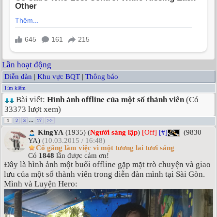
Lần hoạt động
Diễn đàn
|
Khu vực BQT
|
Thông báo
Tìm kiếm
Bài viết:
Hình ảnh offline của một số thành viên
(Có
33373 lượt xem)
1
2
3
...
17
>>
KingYA
(1935) (
Người sáng lập
)
[Off]
[#]
(9830
YA)
(10.03.2015 / 16:48)
Cố gắng làm việc vì một tương lai tươi sáng
Có
1848
lần được cảm ơn!
Đây là hình ảnh một buổi offline gặp mặt trò chuyện và giao
lưu của một số thành viên trong diễn đàn mình tại Sài Gòn.
Mình và Luyện Hero: