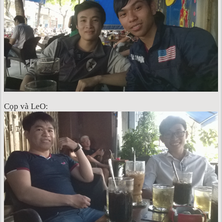
Cọp và LeO: