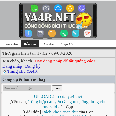
Trang chủ
Diễn đàn
Xóc đĩa
Nhận YA
Thời gian hiện tại: 17:02 - 09/08/2026
Xin chào, khách!
Hãy đăng nhập để tắt quảng cáo!
Đăng nhập
|
Đăng ký
Trang chủ YA4R
Công cụ & bài viết hay
Tìm
UPLOAD ảnh của ya4r.net
[Yêu cầu]
Tổng hợp các yêu cầu game, ứng dụng cho
android
của Cọp
[Giải đáp]
Bách khoa toàn thư
của Cọp