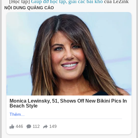
[Học tập]
Giúp đỡ học tập, giải các bài khó
của LeZink