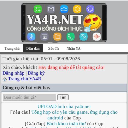
Trang chủ
Diễn đàn
Xóc đĩa
Nhận YA
Thời gian hiện tại: 05:01 - 09/08/2026
Xin chào, khách!
Hãy đăng nhập để tắt quảng cáo!
Đăng nhập
|
Đăng ký
Trang chủ YA4R
Công cụ & bài viết hay
Tìm
UPLOAD ảnh của ya4r.net
[Yêu cầu]
Tổng hợp các yêu cầu game, ứng dụng cho
android
của Cọp
[Giải đáp]
Bách khoa toàn thư
của Cọp