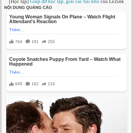
[Học tập]
Giúp đỡ học tập, giải các bài khó
của LeZink