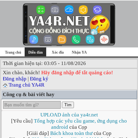
Trang chủ
Diễn đàn
Xóc đĩa
Nhận YA
Thời gian hiện tại: 03:05 - 11/08/2026
Xin chào, khách!
Hãy đăng nhập để tắt quảng cáo!
Đăng nhập
|
Đăng ký
Trang chủ YA4R
Công cụ & bài viết hay
Tìm
UPLOAD ảnh của ya4r.net
[Yêu cầu]
Tổng hợp các yêu cầu game, ứng dụng cho
android
của Cọp
[Giải đáp]
Bách khoa toàn thư
của Cọp