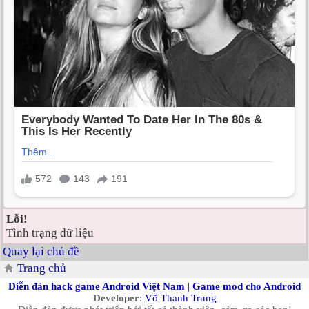
Lỗi!
Tình trạng dữ liệu
Quay lại chủ đề
Trang chủ
Diễn đàn hack game Android Việt Nam
|
Game mod cho Android
Developer
:
Võ Thanh Trung