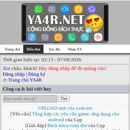
Trang chủ
Diễn đàn
Xóc đĩa
Nhận YA
Thời gian hiện tại: 02:15 - 07/08/2026
Xin chào, khách!
Hãy đăng nhập để tắt quảng cáo!
Đăng nhập
|
Đăng ký
Trang chủ YA4R
Công cụ & bài viết hay
Tìm
UPLOAD ảnh của ya4r.net
[Yêu cầu]
Tổng hợp các yêu cầu game, ứng dụng cho
android
của Cọp
[Giải đáp]
Bách khoa toàn thư
của Cọp