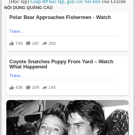
[Học tập]
Giúp đỡ học tập, giải các bài khó
của LeZink