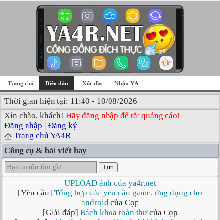
Trang chủ
Diễn đàn
Xóc đĩa
Nhận YA
Thời gian hiện tại: 11:40 - 10/08/2026
Xin chào, khách!
Hãy đăng nhập để tắt quảng cáo!
Đăng nhập
|
Đăng ký
Trang chủ YA4R
Công cụ & bài viết hay
Tìm
UPLOAD ảnh của ya4r.net
[Yêu cầu]
Tổng hợp các yêu cầu game, ứng dụng cho
android
của Cọp
[Giải đáp]
Bách khoa toàn thư
của Cọp