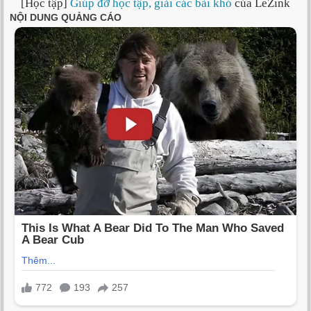
[Học tập]
Giúp đỡ học tập, giải các bài khó
của LeZink