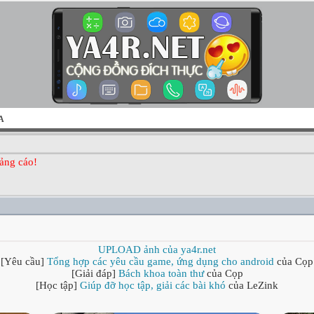
A
ảng cáo!
UPLOAD ảnh của ya4r.net
[Yêu cầu]
Tổng hợp các yêu cầu game, ứng dụng cho android
của Cọp
[Giải đáp]
Bách khoa toàn thư
của Cọp
[Học tập]
Giúp đỡ học tập, giải các bài khó
của LeZink