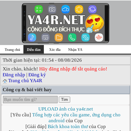
Trang chủ
Diễn đàn
Xóc đĩa
Nhận YA
Thời gian hiện tại: 01:54 - 08/08/2026
Xin chào, khách!
Hãy đăng nhập để tắt quảng cáo!
Đăng nhập
|
Đăng ký
Trang chủ YA4R
Công cụ & bài viết hay
Tìm
UPLOAD ảnh của ya4r.net
[Yêu cầu]
Tổng hợp các yêu cầu game, ứng dụng cho
android
của Cọp
[Giải đáp]
Bách khoa toàn thư
của Cọp