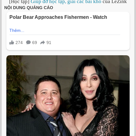
[Học tập]
Giúp đỡ học tập, giải các bài khó
của LeZink