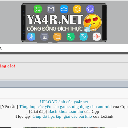
A
ảng cáo!
UPLOAD ảnh của ya4r.net
[Yêu cầu]
Tổng hợp các yêu cầu game, ứng dụng cho android
của Cọp
[Giải đáp]
Bách khoa toàn thư
của Cọp
[Học tập]
Giúp đỡ học tập, giải các bài khó
của LeZink