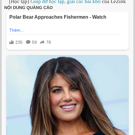
[Học tập]
Giúp đỡ học tập, giải các bài khó
của LeZink