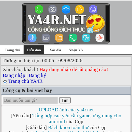
Trang chủ
Diễn đàn
Xóc đĩa
Nhận YA
Thời gian hiện tại: 00:05 - 09/08/2026
Xin chào, khách!
Hãy đăng nhập để tắt quảng cáo!
Đăng nhập
|
Đăng ký
Trang chủ YA4R
Công cụ & bài viết hay
Tìm
UPLOAD ảnh của ya4r.net
[Yêu cầu]
Tổng hợp các yêu cầu game, ứng dụng cho
android
của Cọp
[Giải đáp]
Bách khoa toàn thư
của Cọp