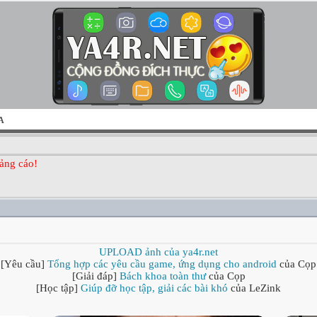
A
ảng cáo!
UPLOAD ảnh của ya4r.net
[Yêu cầu]
Tổng hợp các yêu cầu game, ứng dụng cho android
của Cọp
[Giải đáp]
Bách khoa toàn thư
của Cọp
[Học tập]
Giúp đỡ học tập, giải các bài khó
của LeZink