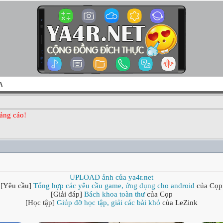
A
ảng cáo!
UPLOAD ảnh của ya4r.net
[Yêu cầu]
Tổng hợp các yêu cầu game, ứng dụng cho android
của Cọp
[Giải đáp]
Bách khoa toàn thư
của Cọp
[Học tập]
Giúp đỡ học tập, giải các bài khó
của LeZink