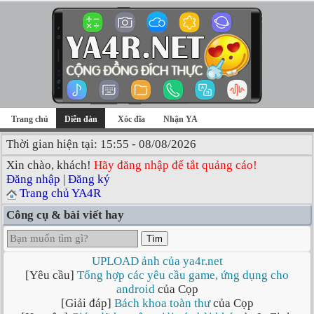
Trang chủ
Diễn đàn
Xóc đĩa
Nhận YA
Thời gian hiện tại: 15:55 - 08/08/2026
Xin chào, khách!
Hãy đăng nhập để tắt quảng cáo!
Đăng nhập
|
Đăng ký
Trang chủ YA4R
Công cụ & bài viết hay
Tìm
UPLOAD ảnh của ya4r.net
[Yêu cầu]
Tổng hợp các yêu cầu game, ứng dụng cho
android
của Cọp
[Giải đáp]
Bách khoa toàn thư
của Cọp