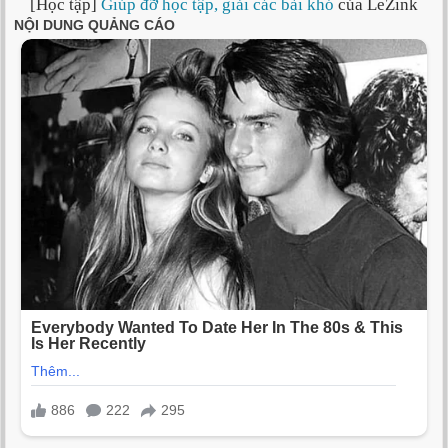
[Học tập]
Giúp đỡ học tập, giải các bài khó
của LeZink