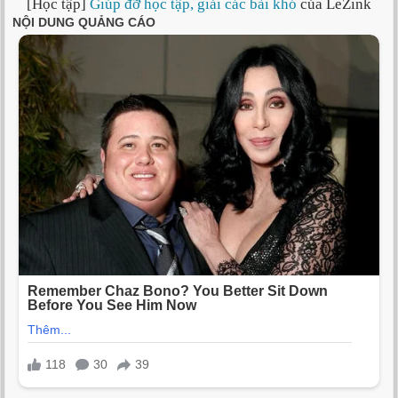
[Học tập]
Giúp đỡ học tập, giải các bài khó
của LeZink