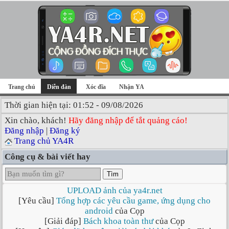
Trang chủ
Diễn đàn
Xóc đĩa
Nhận YA
Thời gian hiện tại: 01:52 - 09/08/2026
Xin chào, khách!
Hãy đăng nhập để tắt quảng cáo!
Đăng nhập
|
Đăng ký
Trang chủ YA4R
Công cụ & bài viết hay
Tìm
UPLOAD ảnh của ya4r.net
[Yêu cầu]
Tổng hợp các yêu cầu game, ứng dụng cho
android
của Cọp
[Giải đáp]
Bách khoa toàn thư
của Cọp