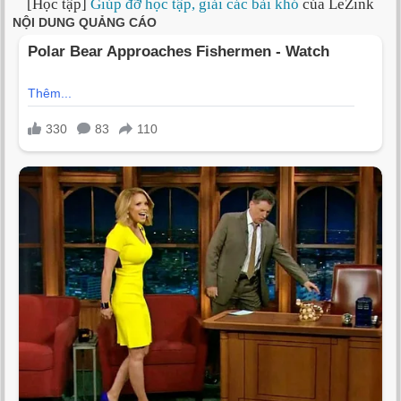
[Học tập]
Giúp đỡ học tập, giải các bài khó
của LeZink