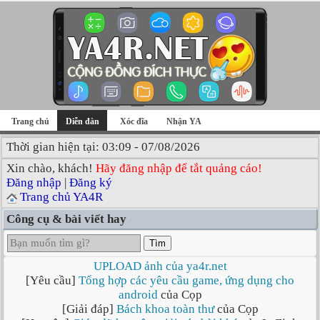
Trang chủ
Diễn đàn
Xóc đĩa
Nhận YA
Thời gian hiện tại: 03:09 - 07/08/2026
Xin chào, khách!
Hãy đăng nhập để tắt quảng cáo!
Đăng nhập
|
Đăng ký
Trang chủ YA4R
Công cụ & bài viết hay
Tìm
UPLOAD ảnh của ya4r.net
[Yêu cầu]
Tổng hợp các yêu cầu game, ứng dụng cho
android
của Cọp
[Giải đáp]
Bách khoa toàn thư
của Cọp