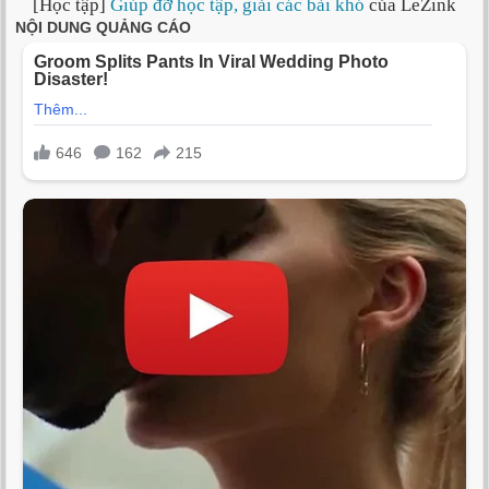
[Học tập]
Giúp đỡ học tập, giải các bài khó
của LeZink