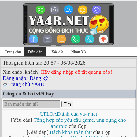
Trang chủ
Diễn đàn
Xóc đĩa
Nhận YA
Thời gian hiện tại: 20:57 - 06/08/2026
Xin chào, khách!
Hãy đăng nhập để tắt quảng cáo!
Đăng nhập
|
Đăng ký
Trang chủ YA4R
Công cụ & bài viết hay
Tìm
UPLOAD ảnh của ya4r.net
[Yêu cầu]
Tổng hợp các yêu cầu game, ứng dụng cho
android
của Cọp
[Giải đáp]
Bách khoa toàn thư
của Cọp