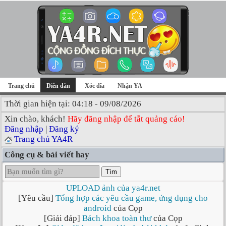
Trang chủ
Diễn đàn
Xóc đĩa
Nhận YA
Thời gian hiện tại: 04:18 - 09/08/2026
Xin chào, khách!
Hãy đăng nhập để tắt quảng cáo!
Đăng nhập
|
Đăng ký
Trang chủ YA4R
Công cụ & bài viết hay
Tìm
UPLOAD ảnh của ya4r.net
[Yêu cầu]
Tổng hợp các yêu cầu game, ứng dụng cho
android
của Cọp
[Giải đáp]
Bách khoa toàn thư
của Cọp