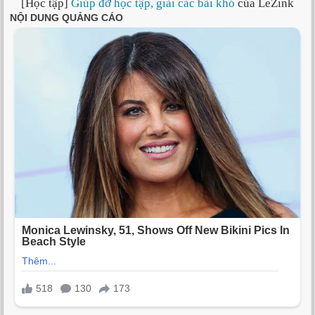
[Học tập]
Giúp đỡ học tập, giải các bài khó
của LeZink