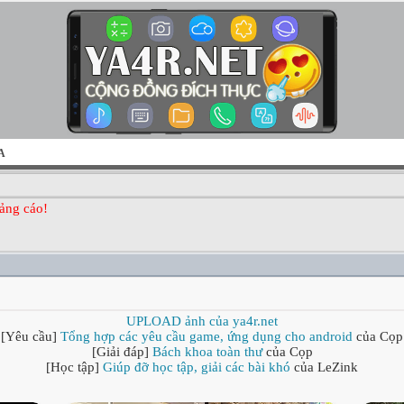
A
ảng cáo!
UPLOAD ảnh của ya4r.net
[Yêu cầu]
Tổng hợp các yêu cầu game, ứng dụng cho android
của Cọp
[Giải đáp]
Bách khoa toàn thư
của Cọp
[Học tập]
Giúp đỡ học tập, giải các bài khó
của LeZink