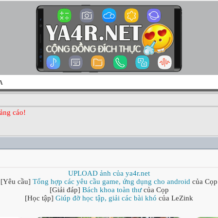
A
ảng cáo!
UPLOAD ảnh của ya4r.net
[Yêu cầu]
Tổng hợp các yêu cầu game, ứng dụng cho android
của Cọp
[Giải đáp]
Bách khoa toàn thư
của Cọp
[Học tập]
Giúp đỡ học tập, giải các bài khó
của LeZink