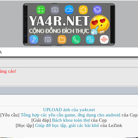
A
ảng cáo!
UPLOAD ảnh của ya4r.net
[Yêu cầu]
Tổng hợp các yêu cầu game, ứng dụng cho android
của Cọp
[Giải đáp]
Bách khoa toàn thư
của Cọp
[Học tập]
Giúp đỡ học tập, giải các bài khó
của LeZink