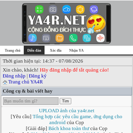
Trang chủ
Diễn đàn
Xóc đĩa
Nhận YA
Thời gian hiện tại: 14:37 - 07/08/2026
Xin chào, khách!
Hãy đăng nhập để tắt quảng cáo!
Đăng nhập
|
Đăng ký
Trang chủ YA4R
Công cụ & bài viết hay
Tìm
UPLOAD ảnh của ya4r.net
[Yêu cầu]
Tổng hợp các yêu cầu game, ứng dụng cho
android
của Cọp
[Giải đáp]
Bách khoa toàn thư
của Cọp