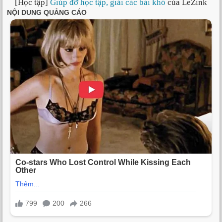
[Học tập]
Giúp đỡ học tập, giải các bài khó
của LeZink