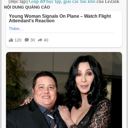
[Học tập]
Giúp đỡ học tập, giải các bài khó
của LeZink