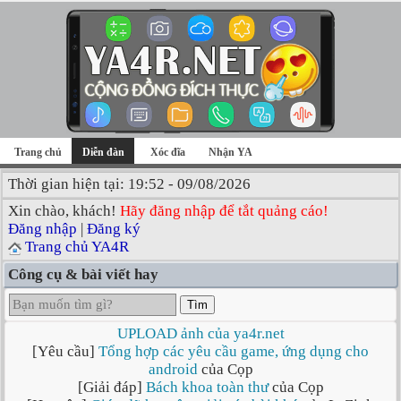
Trang chủ
Diễn đàn
Xóc đĩa
Nhận YA
Thời gian hiện tại: 19:52 - 09/08/2026
Xin chào, khách!
Hãy đăng nhập để tắt quảng cáo!
Đăng nhập
|
Đăng ký
Trang chủ YA4R
Công cụ & bài viết hay
Tìm
UPLOAD ảnh của ya4r.net
[Yêu cầu]
Tổng hợp các yêu cầu game, ứng dụng cho
android
của Cọp
[Giải đáp]
Bách khoa toàn thư
của Cọp