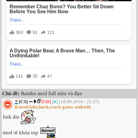
Chủ đề:
Rambo mod full máu và đạn
[CS] ➻❥D̸͗̌̈̋͗͗̐̀̑͠͝
[Off]
[#]
(18.09.2016 / 21:37)
mod,fake,hack,crack game android.
link die
mod ơi khóa top