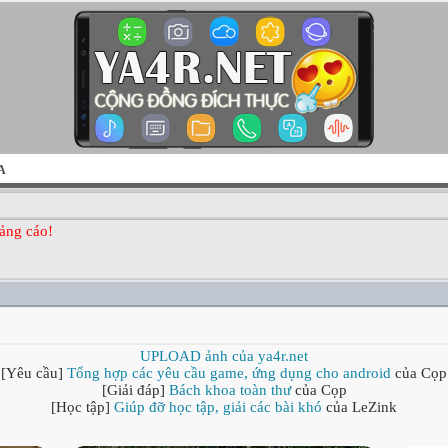
A
ảng cáo!
UPLOAD ảnh của ya4r.net
[Yêu cầu]
Tổng hợp các yêu cầu game, ứng dụng cho android
của Cọp
[Giải đáp]
Bách khoa toàn thư
của Cọp
[Học tập]
Giúp đỡ học tập, giải các bài khó
của LeZink