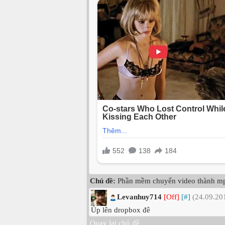
Chủ đề:
Phần mềm chuyển video thành m
Levanhuy714
[Off]
[#]
(24.09.201
Úp lên dropbox đê
Quay lại chủ đề