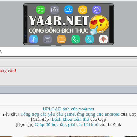
A
ảng cáo!
UPLOAD ảnh của ya4r.net
[Yêu cầu]
Tổng hợp các yêu cầu game, ứng dụng cho android
của Cọp
[Giải đáp]
Bách khoa toàn thư
của Cọp
[Học tập]
Giúp đỡ học tập, giải các bài khó
của LeZink