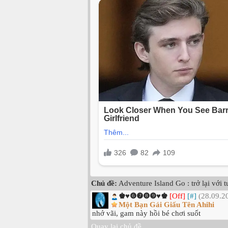
Chủ đề:
Adventure Island Go : trở lại với t
♚♥❻❼❽❾♥♚
[Off]
[#]
(28.09.2
Một Bạn Gái Giấu Tên Ahihi
nhớ vãi, gam này hồi bé chơi suốt
Quay lại chủ đề