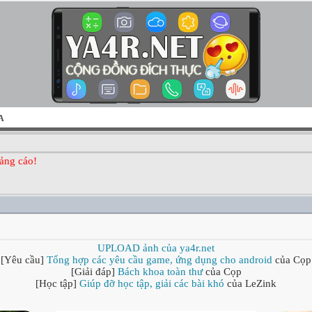
A
ảng cáo!
UPLOAD ảnh của ya4r.net
[Yêu cầu]
Tổng hợp các yêu cầu game, ứng dụng cho android
của Cọp
[Giải đáp]
Bách khoa toàn thư
của Cọp
[Học tập]
Giúp đỡ học tập, giải các bài khó
của LeZink