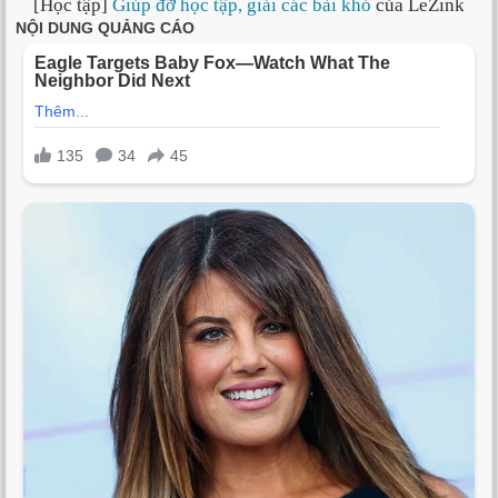
[Học tập]
Giúp đỡ học tập, giải các bài khó
của LeZink