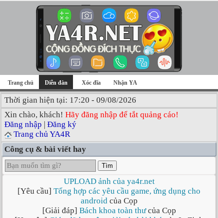
Trang chủ
Diễn đàn
Xóc đĩa
Nhận YA
Thời gian hiện tại: 17:20 - 09/08/2026
Xin chào, khách!
Hãy đăng nhập để tắt quảng cáo!
Đăng nhập
|
Đăng ký
Trang chủ YA4R
Công cụ & bài viết hay
Tìm
UPLOAD ảnh của ya4r.net
[Yêu cầu]
Tổng hợp các yêu cầu game, ứng dụng cho
android
của Cọp
[Giải đáp]
Bách khoa toàn thư
của Cọp