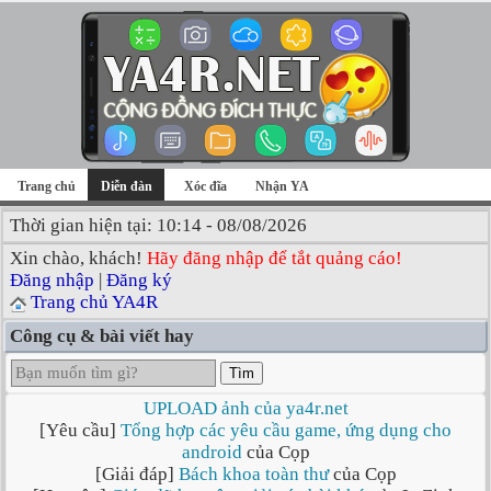
Trang chủ
Diễn đàn
Xóc đĩa
Nhận YA
Thời gian hiện tại: 10:14 - 08/08/2026
Xin chào, khách!
Hãy đăng nhập để tắt quảng cáo!
Đăng nhập
|
Đăng ký
Trang chủ YA4R
Công cụ & bài viết hay
Tìm
UPLOAD ảnh của ya4r.net
[Yêu cầu]
Tổng hợp các yêu cầu game, ứng dụng cho
android
của Cọp
[Giải đáp]
Bách khoa toàn thư
của Cọp