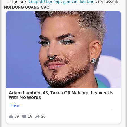
[Học tập]
Giúp đỡ học tập, giải các bài khó
của LeZink