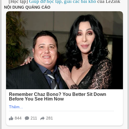
[Học tập]
Giúp đỡ học tập, giải các bài khó
của LeZink