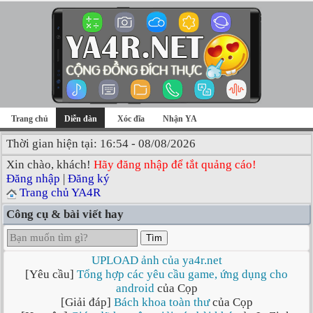
Trang chủ
Diễn đàn
Xóc đĩa
Nhận YA
Thời gian hiện tại: 16:54 - 08/08/2026
Xin chào, khách!
Hãy đăng nhập để tắt quảng cáo!
Đăng nhập
|
Đăng ký
Trang chủ YA4R
Công cụ & bài viết hay
Tìm
UPLOAD ảnh của ya4r.net
[Yêu cầu]
Tổng hợp các yêu cầu game, ứng dụng cho
android
của Cọp
[Giải đáp]
Bách khoa toàn thư
của Cọp