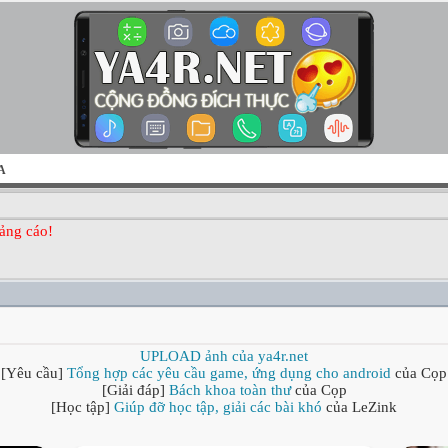
A
ảng cáo!
UPLOAD ảnh của ya4r.net
[Yêu cầu]
Tổng hợp các yêu cầu game, ứng dụng cho android
của Cọp
[Giải đáp]
Bách khoa toàn thư
của Cọp
[Học tập]
Giúp đỡ học tập, giải các bài khó
của LeZink