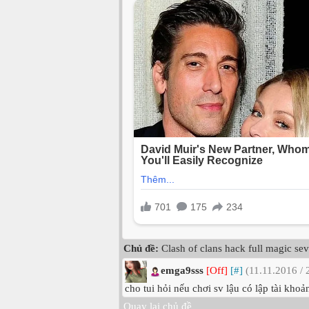
Chủ đề:
Clash of clans hack full magic se
emga9sss
[Off]
[#]
(11.11.2016 / 
cho tui hỏi nếu chơi sv lậu có lập tài khoả
Quay lại chủ đề