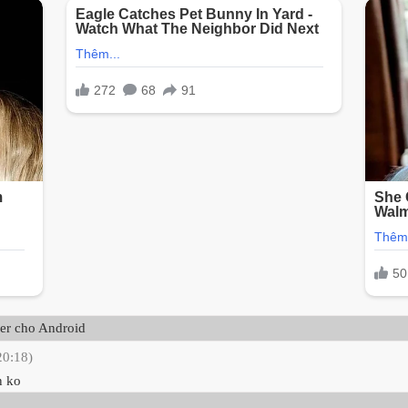
ver cho Android
20:18)
n ko