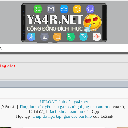
A
ảng cáo!
UPLOAD ảnh của ya4r.net
[Yêu cầu]
Tổng hợp các yêu cầu game, ứng dụng cho android
của Cọp
[Giải đáp]
Bách khoa toàn thư
của Cọp
[Học tập]
Giúp đỡ học tập, giải các bài khó
của LeZink