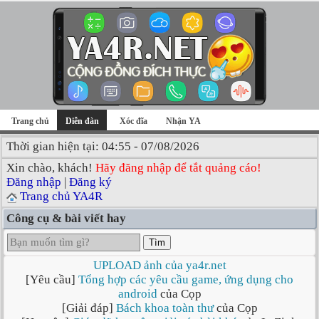
Trang chủ
Diễn đàn
Xóc đĩa
Nhận YA
Thời gian hiện tại: 04:55 - 07/08/2026
Xin chào, khách!
Hãy đăng nhập để tắt quảng cáo!
Đăng nhập
|
Đăng ký
Trang chủ YA4R
Công cụ & bài viết hay
Tìm
UPLOAD ảnh của ya4r.net
[Yêu cầu]
Tổng hợp các yêu cầu game, ứng dụng cho
android
của Cọp
[Giải đáp]
Bách khoa toàn thư
của Cọp