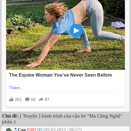
Chủ đề:
[ Truyện ] hành trình của cậu bé "Ma Công Nghệ"
phần 1
Cọp
[Off]
[#]
(05.03.2015 / 00:57)