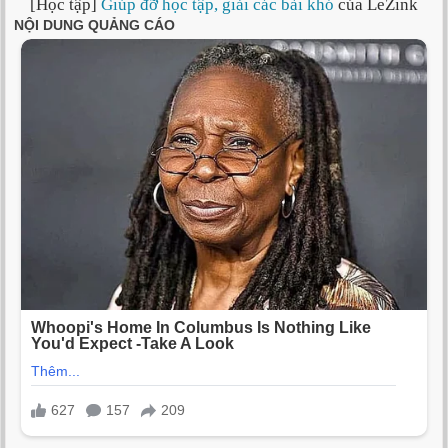
[Học tập]
Giúp đỡ học tập, giải các bài khó
của LeZink