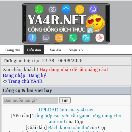
Trang chủ
Diễn đàn
Xóc đĩa
Nhận YA
Thời gian hiện tại: 23:38 - 06/08/2026
Xin chào, khách!
Hãy đăng nhập để tắt quảng cáo!
Đăng nhập
|
Đăng ký
Trang chủ YA4R
Công cụ & bài viết hay
Tìm
UPLOAD ảnh của ya4r.net
[Yêu cầu]
Tổng hợp các yêu cầu game, ứng dụng cho
android
của Cọp
[Giải đáp]
Bách khoa toàn thư
của Cọp