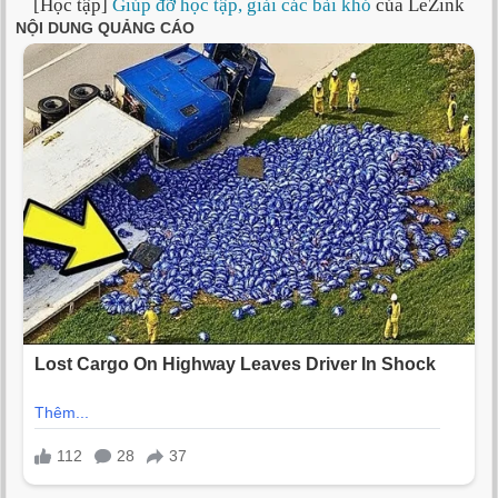
[Học tập]
Giúp đỡ học tập, giải các bài khó
của LeZink