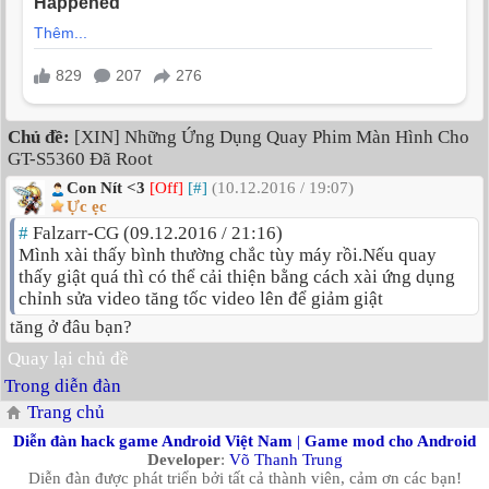
Chủ đề:
[XIN] Những Ứng Dụng Quay Phim Màn Hình Cho
GT-S5360 Đã Root
Con Nít <3
[Off]
[#]
(10.12.2016 / 19:07)
Ực ẹc
#
Falzarr-CG (09.12.2016 / 21:16)
Mình xài thấy bình thường chắc tùy máy rồi.Nếu quay
thấy giật quá thì có thể cải thiện bằng cách xài ứng dụng
chỉnh sửa video tăng tốc video lên để giảm giật
tăng ở đâu bạn?
Quay lại chủ đề
Trong diễn đàn
Trang chủ
Diễn đàn hack game Android Việt Nam
|
Game mod cho Android
Developer
:
Võ Thanh Trung
Diễn đàn được phát triển bởi tất cả thành viên, cảm ơn các bạn!