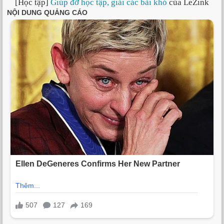
[Học tập]
Giúp đỡ học tập, giải các bài khó
của LeZink