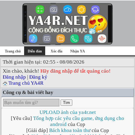
Trang chủ
Diễn đàn
Xóc đĩa
Nhận YA
Thời gian hiện tại: 02:55 - 08/08/2026
Xin chào, khách!
Hãy đăng nhập để tắt quảng cáo!
Đăng nhập
|
Đăng ký
Trang chủ YA4R
Công cụ & bài viết hay
Tìm
UPLOAD ảnh của ya4r.net
[Yêu cầu]
Tổng hợp các yêu cầu game, ứng dụng cho
android
của Cọp
[Giải đáp]
Bách khoa toàn thư
của Cọp