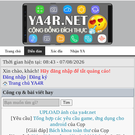
Trang chủ
Diễn đàn
Xóc đĩa
Nhận YA
Thời gian hiện tại: 08:43 - 07/08/2026
Xin chào, khách!
Hãy đăng nhập để tắt quảng cáo!
Đăng nhập
|
Đăng ký
Trang chủ YA4R
Công cụ & bài viết hay
Tìm
UPLOAD ảnh của ya4r.net
[Yêu cầu]
Tổng hợp các yêu cầu game, ứng dụng cho
android
của Cọp
[Giải đáp]
Bách khoa toàn thư
của Cọp