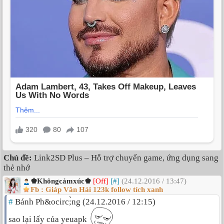
Chủ đề:
Link2SD Plus – Hỗ trợ chuyển game, ứng dụng sang
thẻ nhớ
♚Khôngcảmxúc♚
[Off]
[#]
(24.12.2016 / 13:47)
Fb : Giáp Văn Hải 123k follow tích xanh
#
Bánh Ph&ocirc;̀ng (24.12.2016 / 12:15)
sao lại lấy của yeuapk