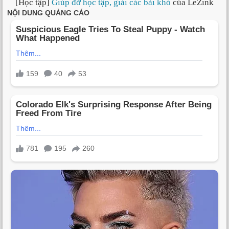
[Học tập]
Giúp đỡ học tập, giải các bài khó
của LeZink