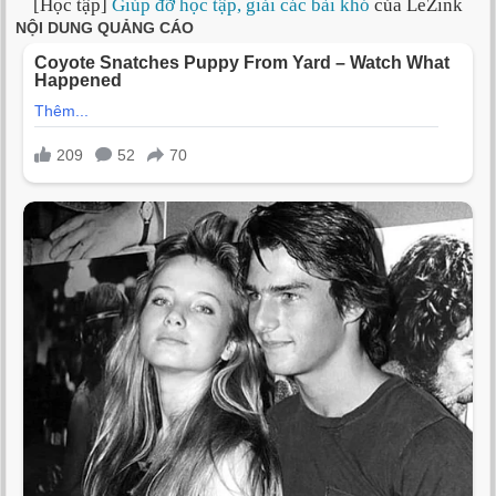
[Học tập]
Giúp đỡ học tập, giải các bài khó
của LeZink