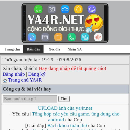
Trang chủ
Diễn đàn
Xóc đĩa
Nhận YA
Thời gian hiện tại: 19:29 - 07/08/2026
Xin chào, khách!
Hãy đăng nhập để tắt quảng cáo!
Đăng nhập
|
Đăng ký
Trang chủ YA4R
Công cụ & bài viết hay
Tìm
UPLOAD ảnh của ya4r.net
[Yêu cầu]
Tổng hợp các yêu cầu game, ứng dụng cho
android
của Cọp
[Giải đáp]
Bách khoa toàn thư
của Cọp