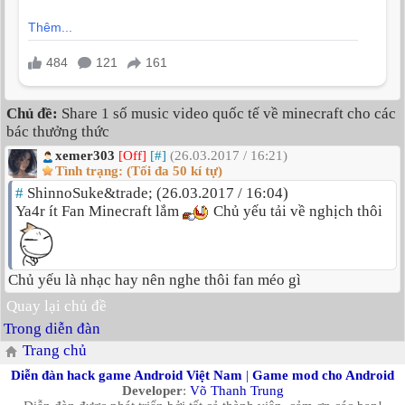
Chủ đề:
Share 1 số music video quốc tế về minecraft cho các
bác thưởng thức
xemer303
[Off]
[#]
(26.03.2017 / 16:21)
Tình trạng: (Tối đa 50 kí tự)
#
ShinnoSuke&trade; (26.03.2017 / 16:04)
Ya4r ít Fan Minecraft lắm
Chủ yếu tải về nghịch thôi
Chủ yếu là nhạc hay nên nghe thôi fan méo gì
Quay lại chủ đề
Trong diễn đàn
Trang chủ
Diễn đàn hack game Android Việt Nam
|
Game mod cho Android
Developer
:
Võ Thanh Trung