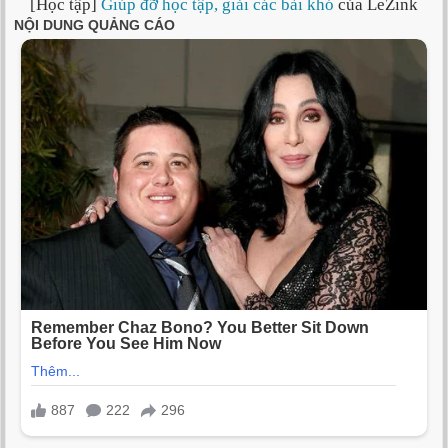
[Học tập]
Giúp đỡ học tập, giải các bài khó
của LeZink