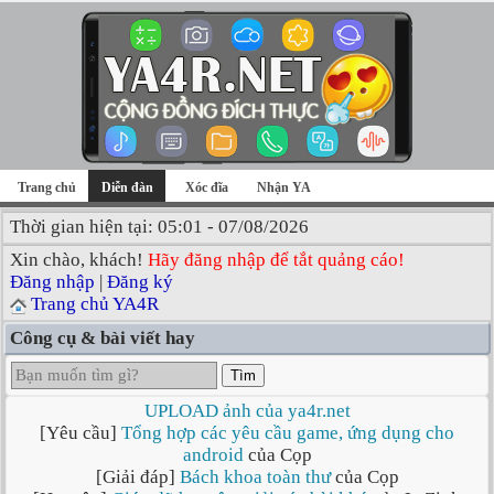
Trang chủ
Diễn đàn
Xóc đĩa
Nhận YA
Thời gian hiện tại: 05:01 - 07/08/2026
Xin chào, khách!
Hãy đăng nhập để tắt quảng cáo!
Đăng nhập
|
Đăng ký
Trang chủ YA4R
Công cụ & bài viết hay
Tìm
UPLOAD ảnh của ya4r.net
[Yêu cầu]
Tổng hợp các yêu cầu game, ứng dụng cho
android
của Cọp
[Giải đáp]
Bách khoa toàn thư
của Cọp