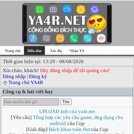
Trang chủ
Diễn đàn
Xóc đĩa
Nhận YA
Thời gian hiện tại: 13:29 - 08/08/2026
Xin chào, khách!
Hãy đăng nhập để tắt quảng cáo!
Đăng nhập
|
Đăng ký
Trang chủ YA4R
Công cụ & bài viết hay
Tìm
UPLOAD ảnh của ya4r.net
[Yêu cầu]
Tổng hợp các yêu cầu game, ứng dụng cho
android
của Cọp
[Giải đáp]
Bách khoa toàn thư
của Cọp