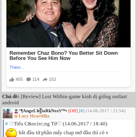
Chủ đề:
[Review] Lost Within-game kinh dị giống outlast
android
°¶AngeL๖ۣۜDaRkNesS™•
[Off]
[#]
(14.06.2017 / 21:54)
Lucy Heartfilia
#
♡Tiểu C&ocirc;ng Tử♡ (14.06.2017 / 18:40)
bắt đầu từ phần mấy chap mở đầu thì có v