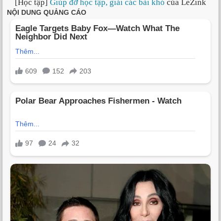
[Học tập]
Giúp đỡ học tập, giải các bài khó
của LeZink