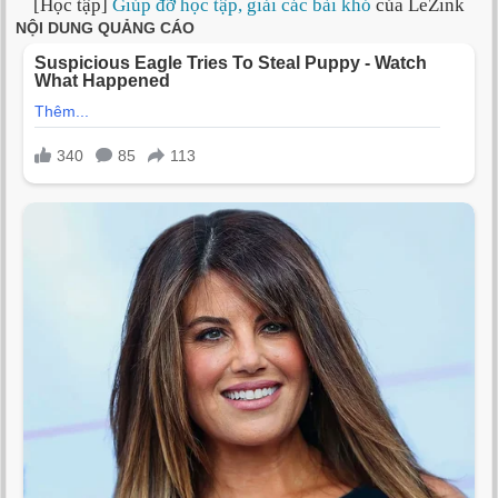
[Học tập]
Giúp đỡ học tập, giải các bài khó
của LeZink