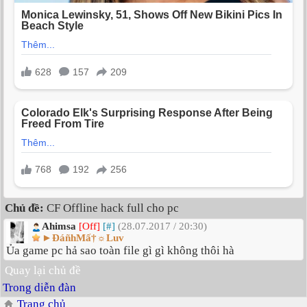
Chủ đề:
CF Offline hack full cho pc
Ahimsa
[Off]
[#]
(28.07.2017 / 20:30)
►ÐáñhMấ†☼Luv
Ủa game pc hả sao toàn file gì gì không thôi hà
Quay lại chủ đề
Trong diễn đàn
Trang chủ