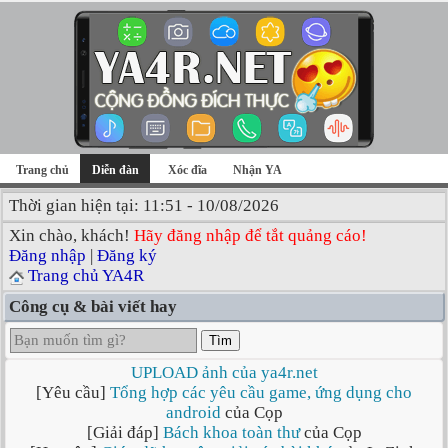
Trang chủ
Diễn đàn
Xóc đĩa
Nhận YA
Thời gian hiện tại: 11:51 - 10/08/2026
Xin chào, khách!
Hãy đăng nhập để tắt quảng cáo!
Đăng nhập
|
Đăng ký
Trang chủ YA4R
Công cụ & bài viết hay
Tìm
UPLOAD ảnh của ya4r.net
[Yêu cầu]
Tổng hợp các yêu cầu game, ứng dụng cho
android
của Cọp
[Giải đáp]
Bách khoa toàn thư
của Cọp