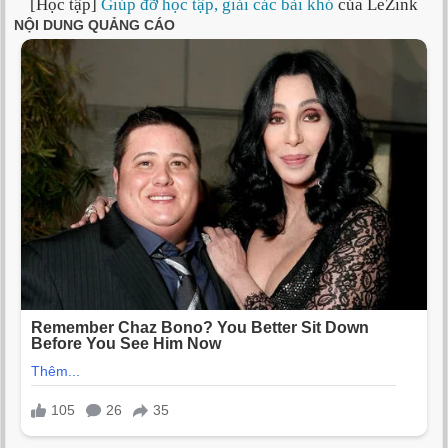
[Học tập]
Giúp đỡ học tập, giải các bài khó
của LeZink