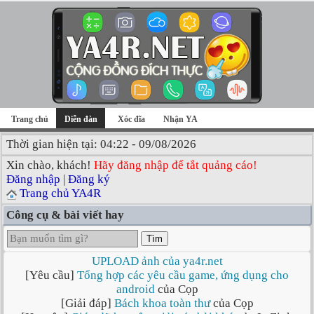
Trang chủ
Diễn đàn
Xóc đĩa
Nhận YA
Thời gian hiện tại: 04:22 - 09/08/2026
Xin chào, khách!
Hãy đăng nhập để tắt quảng cáo!
Đăng nhập
|
Đăng ký
Trang chủ YA4R
Công cụ & bài viết hay
Tìm
UPLOAD ảnh của ya4r.net
[Yêu cầu]
Tổng hợp các yêu cầu game, ứng dụng cho
android
của Cọp
[Giải đáp]
Bách khoa toàn thư
của Cọp