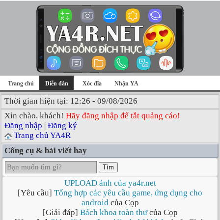
Trang chủ
Diễn đàn
Xóc đĩa
Nhận YA
Thời gian hiện tại: 12:26 - 09/08/2026
Xin chào, khách!
Hãy đăng nhập để tắt quảng cáo!
Đăng nhập
|
Đăng ký
Trang chủ YA4R
Công cụ & bài viết hay
Tìm
UPLOAD ảnh của ya4r.net
[Yêu cầu]
Tổng hợp các yêu cầu game, ứng dụng cho
android
của Cọp
[Giải đáp]
Bách khoa toàn thư
của Cọp