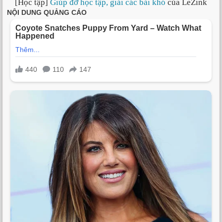
[Học tập]
Giúp đỡ học tập, giải các bài khó
của LeZink