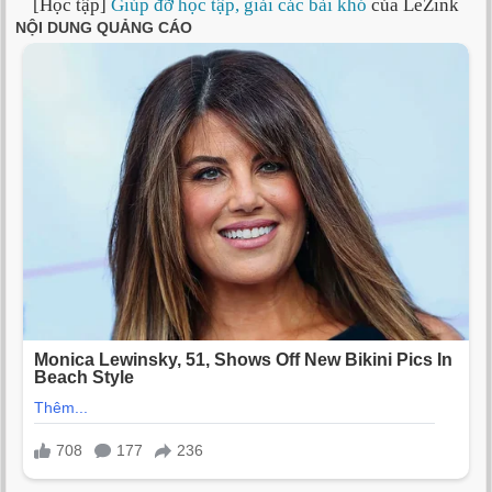
[Học tập]
Giúp đỡ học tập, giải các bài khó
của LeZink