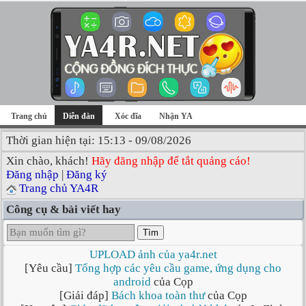
Trang chủ
Diễn đàn
Xóc đĩa
Nhận YA
Thời gian hiện tại: 15:13 - 09/08/2026
Xin chào, khách!
Hãy đăng nhập để tắt quảng cáo!
Đăng nhập
|
Đăng ký
Trang chủ YA4R
Công cụ & bài viết hay
Tìm
UPLOAD ảnh của ya4r.net
[Yêu cầu]
Tổng hợp các yêu cầu game, ứng dụng cho
android
của Cọp
[Giải đáp]
Bách khoa toàn thư
của Cọp